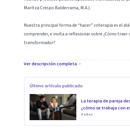
Maritza Crespo Balderrama, M.A.).
Nuestra principal forma de “hacer” coterapia es el diá
comprender, e invita a reflexionar sobre ¿Cómo traer 
transformador?
Reconocemos la importancia de invitar y ofrecer un es
Ver descripción completa
para la expresión de múltiples voces y para pregunt
otras voces, de todas las voces presentes.
Último artículo publicado
El espacio de coterapia, se convierte en una fuente de
tanto para los consultantes que aceptan (con curiosida
La terapia de pareja de
comprometiéndose en un diálogo abierto que tiene la 
¿cómo se trabaja con e
mutuamente transformador.
3 años
Soy miembro asociado del Taos Institute (USA) y de su