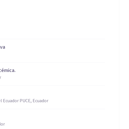
iva
stémica.
r
del Ecuador PUCE, Ecuador
dor