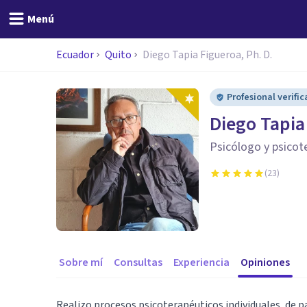
Menú
Ecuador
Quito
Diego Tapia Figueroa, Ph. D.
Profesional verifi
Diego Tapia
Psicólogo y psicot
(
23
)
Sobre mí
Consultas
Experiencia
Opiniones
Realizo procesos psicoterapéuticos individuales, de p