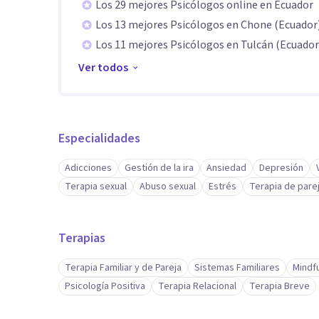
Los 29 mejores Psicólogos online en Ecuador
educación, arte y cultura; así como de derechos de niñ
Los 13 mejores Psicólogos en Chone (Ecuador
entre otros, con la construcción de material con enfo
Los 11 mejores Psicólogos en Tulcán (Ecuador
género.
Ver todos
Coordinador y Director de espacios de supervisión clíni
nacional e internacional, en especial con espacios de 
Especialidades
Soy cofundador del Instituto Relacional y Socioconstr
Adicciones
Gestión de la ira
Ansiedad
Depresión
Terapia sexual
Abuso sexual
Estrés
Terapia de pare
Premio “Françoise Dolto”, otorgado por la Fundación “
2004; por el trabajo realizado a favor de la causa de lo
Terapias
Terapia Familiar y de Pareja
Sistemas Familiares
Mindf
Psicología Positiva
Terapia Relacional
Terapia Breve