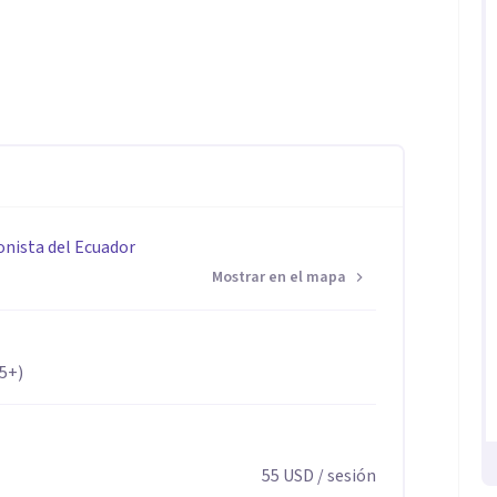
tino Americano, España y Portugal, del TAOS
onista para la psicoterapia relacional:
onista del Ecuador
Mostrar en el mapa
ceso conversacional;
65+)
r
55
USD
/ sesión