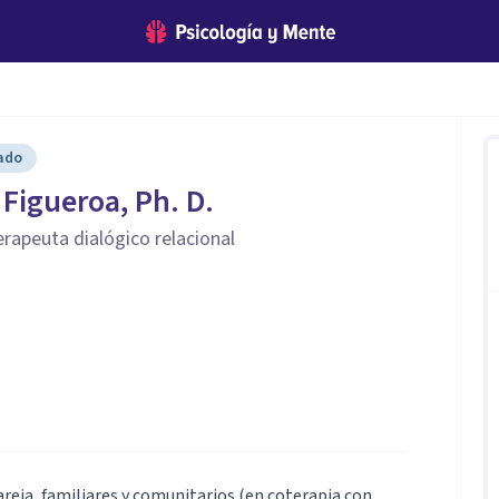
cado
 Figueroa, Ph. D.
erapeuta dialógico relacional
areja, familiares y comunitarios (en coterapia con