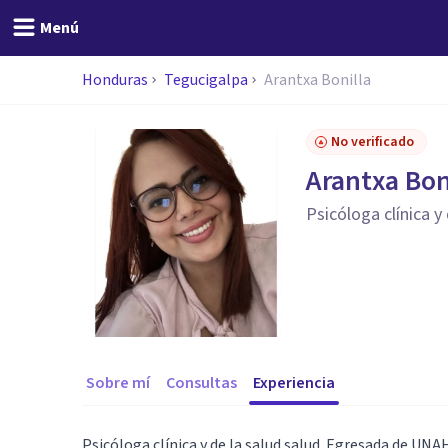
Menú
Honduras
Tegucigalpa
Arantxa Bonilla
No verificado
Arantxa Bon
Psicóloga clínica y 
Sobre mí
Consultas
Experiencia
Psicóloga clínica y de la salud salud. Egresada de UNA