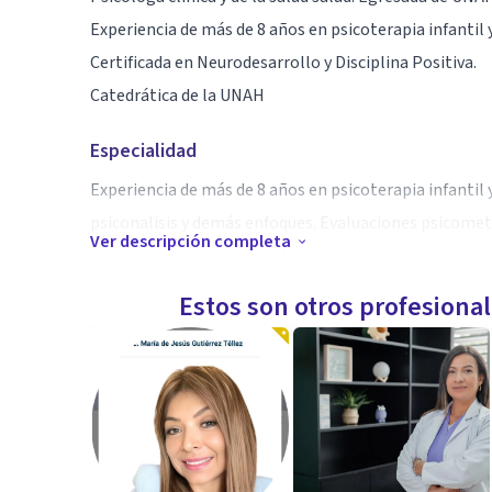
Experiencia de más de 8 años en psicoterapia infantil 
Certificada en Neurodesarrollo y Disciplina Positiva.
Catedrática de la UNAH
Especialidad
Experiencia de más de 8 años en psicoterapia infantil 
psiconalisis y demás enfoques. Evaluaciones psicometri
Ver descripción completa
consejería. Certificada en Neurodesarrollo y Disciplina
Catedrática de la UNAH
Estos son otros profesiona
Aptitudes
Educación emocional
Aprendizaje global
Neurodesarrollo
Asesoría familiar