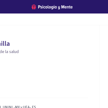
illa
de la salud
H, UNINI -MX y UEA- ES.