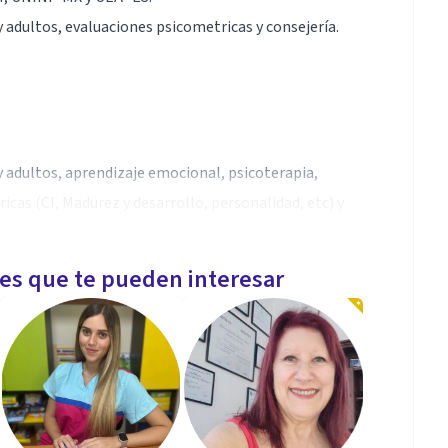
y adultos, evaluaciones psicometricas y consejería.
y adultos, aprendizaje emocional, psicoterapia,
cas (CI, Madurez y desarrollo, personalidad, etc) y
 Positiva.
les que te pueden interesar