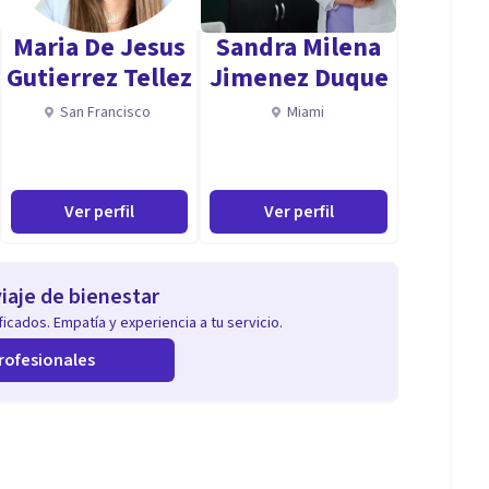
ma conciencia personal.
Maria De Jesus
Sandra Milena
Gutierrez Tellez
Jimenez Duque
San Francisco
Miami
 un ambiente cálido y muy agradable lo que favorece
r la experiencia como terapeuta (mas de 30 años), y
Ver perfil
Ver perfil
ero al asumir junto contigo el desafío de acompañarte
iaje de bienestar
icados. Empatía y experiencia a tu servicio.
rofesionales