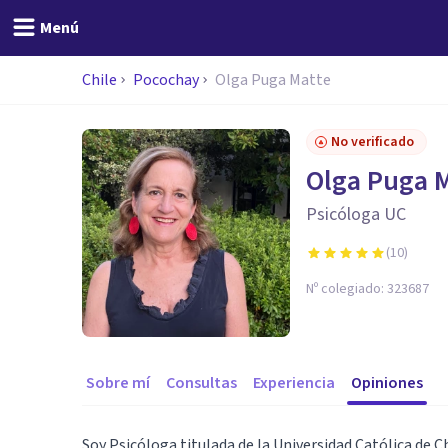
Menú
Chile
Pocochay
Olga Puga Matte
No verificado
Olga Puga 
Psicóloga UC
(
10
)
Nº colegiado:
323687
Sobre mí
Consultas
Experiencia
Opiniones
Soy Psicóloga titulada de la Universidad Católica de Ch