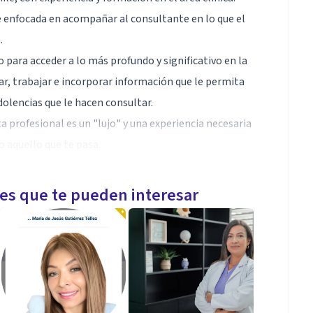
 enfocada en acompañar al consultante en lo que el
.
 para acceder a lo más profundo y significativo en la
ar, trabajar e incorporar información que le permita
olencias que le hacen consultar.
ta profesional es un "lujo" y una experiencia necesaria
o aquello que te pasa.
ualquier persona a SER FELIZ !!
les que te pueden interesar
las técnicas y herramientas adecuadas a cada caso en
ecialización de Arteterapeuta
 dificultades solucionables a través de esta técnica.