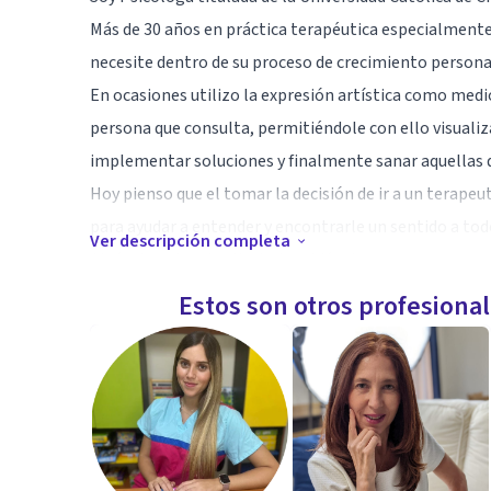
Más de 30 años en práctica terapéutica especialmente
necesite dentro de su proceso de crecimiento persona
En ocasiones utilizo la expresión artística como medio
persona que consulta, permitiéndole con ello visualiz
implementar soluciones y finalmente sanar aquellas d
Hoy pienso que el tomar la decisión de ir a un terapeu
para ayudar a entender y encontrarle un sentido a tod
Ver descripción completa
Atrévete a dar el salto tu también, te mereces como c
Estos son otros profesiona
Especialidad
Ocupo un enfoque terapéutico integral, incorporando 
particular.
-Manejo de técnicas de expresión creativa, con la esp
-Manejo conductual cognitivo al paciente que presenta
-Análisis de sueño.