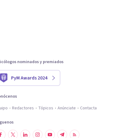
icólogos nominados y premiados
PyM Awards 2024
onócenos
uipo
Redactores
Tópicos
Anúnciate
Contacta
íguenos