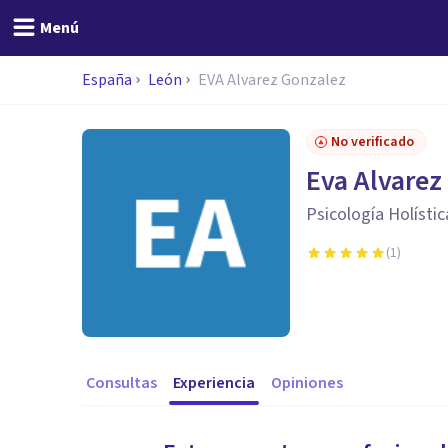
Menú
España
León
EVA Alvarez Gonzalez
No verificado
Eva Alvarez
Psicología Holístic
(
1
)
Consultas
Experiencia
Opiniones