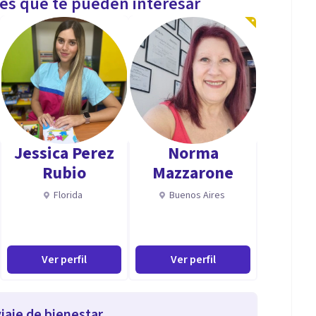
les que te pueden interesar
Jessica Perez
Norma
Rubio
Mazzarone
Florida
Buenos Aires
Ver perfil
Ver perfil
iaje de bienestar