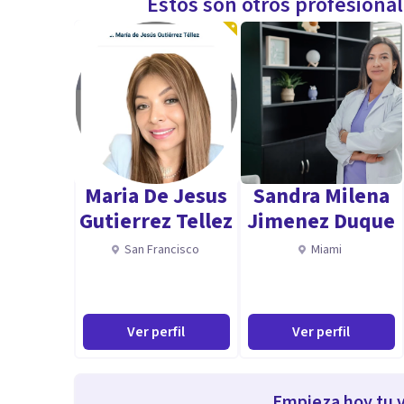
Estos son otros profesiona
Maria De Jesus
Sandra Milena
Gutierrez Tellez
Jimenez Duque
San Francisco
Miami
Ver perfil
Ver perfil
Empieza hoy tu v