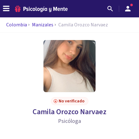
Colombia
Manizales
Camila Orozco Narvaez
No verificado
Camila Orozco Narvaez
Psicóloga