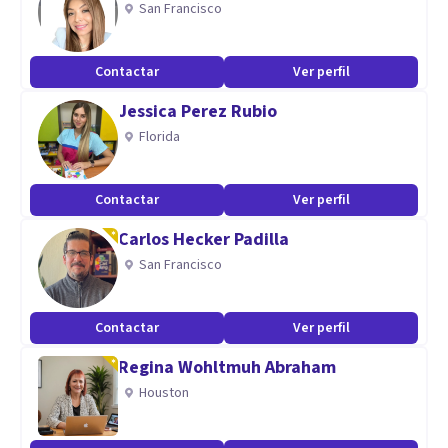
San Francisco
Terapia de pareja
Contactar
Ver perfil
Aptitudes
Jessica Perez Rubio
Me caracterizo por ser espontánea y social, es mi pasión
Florida
trabajar con personas como también es vocación ayudar y
acompañar a quienes busquen ayuda.
Contactar
Ver perfil
Carlos Hecker Padilla
San Francisco
Contactar
Ver perfil
Regina Wohltmuh Abraham
Houston