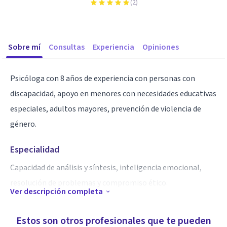
(
2
)
Sobre mí
Consultas
Experiencia
Opiniones
Psicóloga con 8 años de experiencia con personas con
discapacidad, apoyo en menores con necesidades educativas
especiales, adultos mayores, prevención de violencia de
género.
Especialidad
Capacidad de análisis y síntesis, inteligencia emocional,
resolución de problemas y compromiso ético.
Ver descripción completa
Aptitudes
Estos son otros profesionales que te pueden
Escucha activa, empatia. Integralidad, habilidades