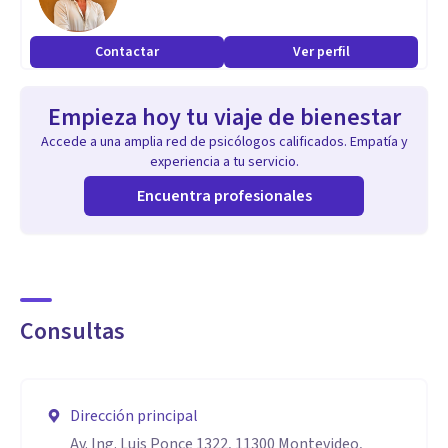
también propongo un enfoque más dinámico donde podrás
expresarte y encontrar tus contradicciones, aceptarlas y ver
Contactar
Ver perfil
lo que te sucede desde otra perspectiva. Esta es una de las
habilidades que me caracterizan, tener una visión moderna
Empieza hoy tu viaje de bienestar
del psicoanálisis con una perspectiva de género.
Accede a una amplia red de psicólogos calificados. Empatía y
experiencia a tu servicio.
Encuentra profesionales
Consultas
Dirección principal
Av. Ing. Luis Ponce 1322, 11300 Montevideo,