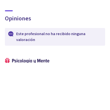
Opiniones
Este profesional no ha recibido ninguna
valoración
Psicología para profesionales, estudiantes y curiosos. Artículos
diarios sobre salud mental, neurociencias, frases célebres y
relaciones de pareja.
Psicólogos con los que puedes contactar
Jessica Perez Rubio
Florida, Estados Unidos de América