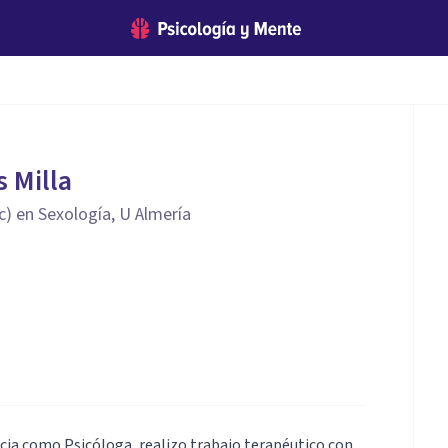
 Milla
c) en Sexología, U Almería
ncia como Psicóloga, realizo trabajo terapéutico con