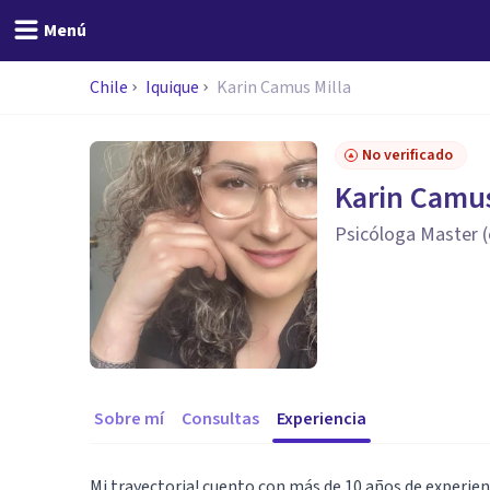
Menú
Chile
Iquique
Karin Camus Milla
No verificado
Karin Camus
Psicóloga Master (
Sobre mí
Consultas
Experiencia
Mi trayectoria! cuento con más de 10 años de experie