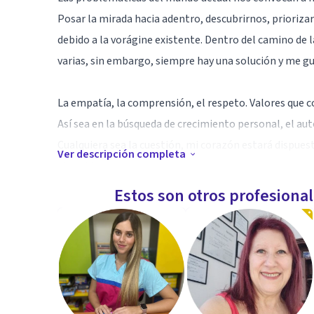
Posar la mirada hacia adentro, descubrirnos, priorizar
debido a la vorágine existente. Dentro del camino de l
varias, sin embargo, siempre hay una solución y me gu
La empatía, la comprensión, el respeto. Valores que c
Así sea en la búsqueda de crecimiento personal, el aut
Cualquiera sea la cuestión, mi corazón estará dispues
Ver descripción completa
el cual busques.
Estos son otros profesiona
Especialidad
Licenciado en Psicología (USAL); Psicoterapeuta Exi
Admisor Clínico en Espacio Dasein; Coordinador Ateneo
Psicólogo especializado en Psicología del deporte y el
Aptitudes