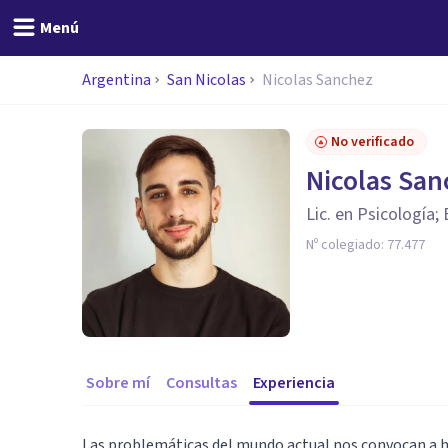
Menú
Argentina
San Nicolas
Nicolas Sanchez
No verificado
Nicolas San
Lic. en Psicología;
Nº colegiado:
77.477
Sobre mí
Consultas
Experiencia
Las problemáticas del mundo actual nos convocan a h