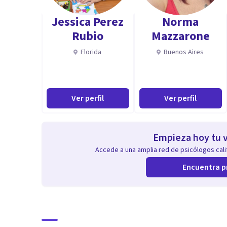
Entre otras cuestiones, la formación teórica profesio
Jessica Perez
Norma
dedico. Años de experiencia competitiva en artes mar
Rubio
Mazzarone
coach y liderar un grupo de competidores. Sin embargo, 
Florida
Buenos Aires
lado mas humano para la ayuda hacia el otro a partir d
persona.
Ver perfil
Ver perfil
Empieza hoy tu v
Accede a una amplia red de psicólogos calif
Encuentra p