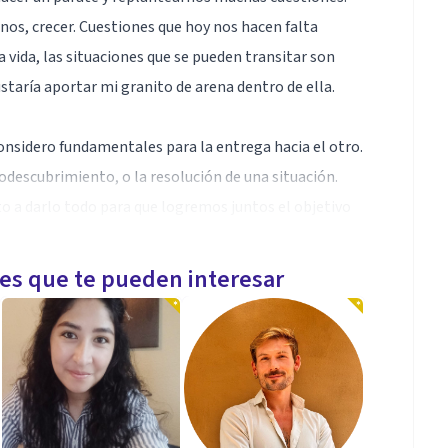
nos, crecer. Cuestiones que hoy nos hacen falta
a vida, las situaciones que se pueden transitar son
staría aportar mi granito de arena dentro de ella.
onsidero fundamentales para la entrega hacia el otro.
odescubrimiento, o la resolución de una situación.
to a darlo todo para que logremos juntos el objetivo
les que te pueden interesar
stencial con formación permanente en Espacio Dasein;
s "Doble vía" nivel inicial en Espacio Dasein;
 ejercicio físico (UBA-APDA)