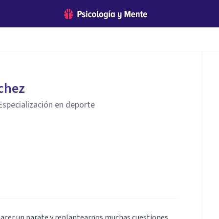
chez
 Especialización en deporte
acer un parate y replantearnos muchas cuestiones.