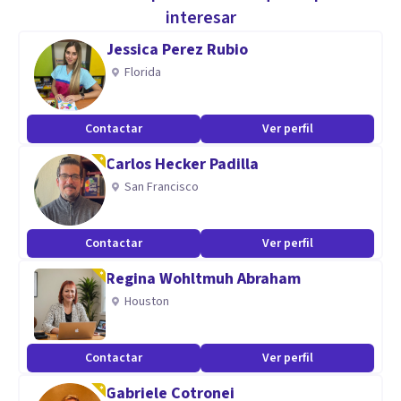
embarazo, parto y puerperio, maternidad/paternidad,
interesar
cambios laborales, etc.
Jessica Perez Rubio
Florida
Aptitudes
Mucha experiencia, empatía y postgrados.
Contactar
Ver perfil
Carlos Hecker Padilla
San Francisco
Contactar
Ver perfil
Regina Wohltmuh Abraham
Houston
Contactar
Ver perfil
Gabriele Cotronei