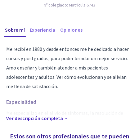
Nº colegiado:
Matrícula 6743
Sobre mí
Experiencia
Opiniones
Me recibí en 1980 y desde entonces me he dedicado a hacer
cursos y postgrados, para poder brindar un mejor servicio.
Amo enseñar y también atender a mis pacientes
adolescentes y adultos. Ver cómo evolucionan y se alivian
me llena de satisfacción.
Especialidad
Me especializo en el alivio de síntomas, la resolución de
Ver descripción completa
conflictos y la elaboración de situaciones traumáticas
debidas a pérdidas importantes o cambios vitales como
Estos son otros profesionales que te pueden