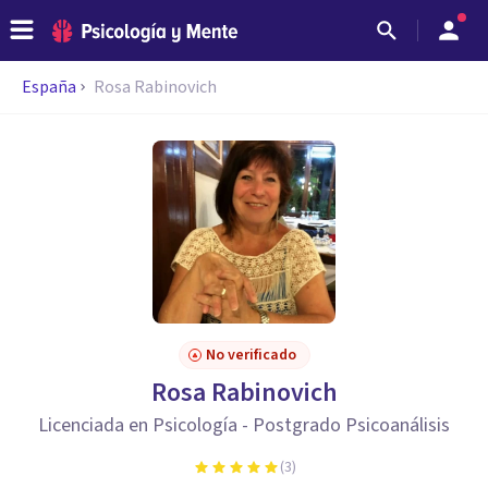
España
Rosa Rabinovich
No verificado
Rosa Rabinovich
Licenciada en Psicología - Postgrado Psicoanálisis
(
3
)