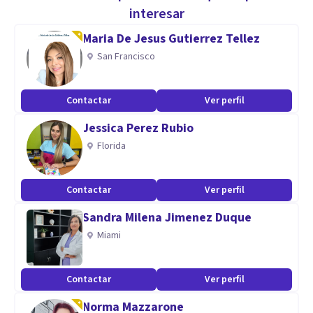
demostrado ser eficaz para una variedad de problemas que
interesar
incluyen depresión, trastornos de ansiedad, problemas
Maria De Jesus Gutierrez Tellez
maritales, trastornos alimentarios y enfermedades
San Francisco
mentales graves. Me especializo en trastornos de
depresión, ansiedad y personas que han sufrido abuso
Contactar
Ver perfil
sexual.
Jessica Perez Rubio
Especialidad
Florida
Psicoterapia Cognitivo-Conductual
Contactar
Ver perfil
Especialidad en Trastornos de Ansiedad, Depresión, Abuso
Sexual y Psicológico, Terapia de Pareja y Primeros Auxilios
Sandra Milena Jimenez Duque
Psicológicos.
Miami
Aptitudes
Contactar
Ver perfil
Ética y Profesionalismo
Norma Mazzarone