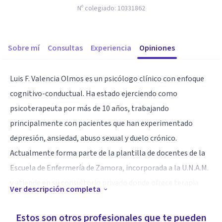
Nº colegiado:
10331862
Sobre mí
Consultas
Experiencia
Opiniones
Luis F. Valencia Olmos es un psicólogo clínico con enfoque
cognitivo-conductual. Ha estado ejerciendo como
psicoterapeuta por más de 10 años, trabajando
principalmente con pacientes que han experimentado
depresión, ansiedad, abuso sexual y duelo crónico.
Actualmente forma parte de la plantilla de docentes de la
Escuela de Enfermería de Zamora, incorporada a la U.N.A.M.
y atiende en su consultorio privado donde ofrece terapia
Ver descripción completa
individual y de pareja, tanto en español como en inglés.
Trabajo la Terapia Cognitivo-Conductual, la cual ha
Estos son otros profesionales que te pueden