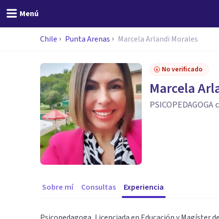
Menú
Chile
Punta Arenas
Marcela Arlandi Morales
No verificado
Marcela Arl
PSICOPEDAGOGA con
Sobre mí
Consultas
Experiencia
Psicopedagoga, Licenciada en Educación y Magíster de 