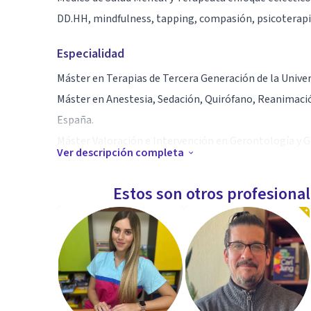
DD.HH, mindfulness, tapping, compasión, psicoterapia
Especialidad
Máster en Terapias de Tercera Generación de la Univer
Máster en Anestesia, Sedación, Quirófano, Reanimación
España.
Máster Valoración e Intervención en Gerontología y Ge
Ver descripción completa
Máster en Neuropsicología de la Universidad Rey Juan
Diplomado de Mindfulness en psicoterapia e Instructo
Estos son otros profesiona
Estudios para la Paz. España.
Diplomado de Mindfulness y psicología clínica de Espa
Diplomado de Postítulo Clínica en Neuropsiquiatría del
Diplomado en Farmacología Clínica de la Pontificia Uni