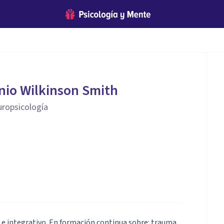
nio Wilkinson Smith
uropsicología
 e integrativo. En formación continua sobre: trauma,