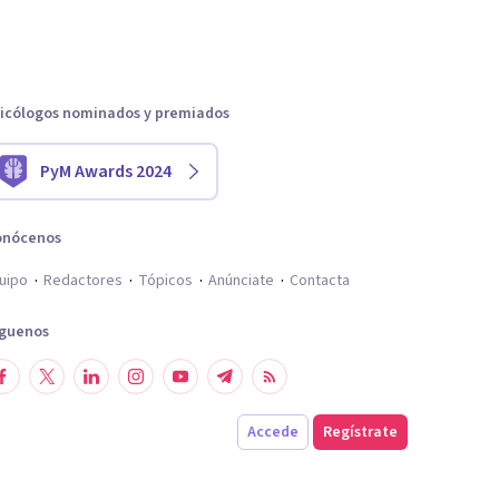
icólogos nominados y premiados
PyM Awards 2024
onócenos
uipo
Redactores
Tópicos
Anúnciate
Contacta
íguenos
Accede
Regístrate