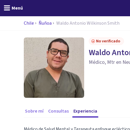
Menú
Chile
Ñuñoa
Waldo Antonio Wilkinson Smith
No verificado
Waldo Anto
Médico, Mtr en Ne
Sobre mí
Consultas
Experiencia
Médico de Salud Mental y Terapeuta enfoque ecléctico