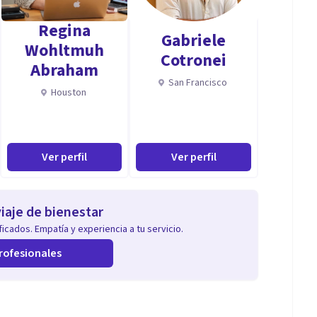
Regina
Gabriele
Wohltmuh
Cotronei
Abraham
San Francisco
Houston
Ver perfil
Ver perfil
iaje de bienestar
icados. Empatía y experiencia a tu servicio.
rofesionales