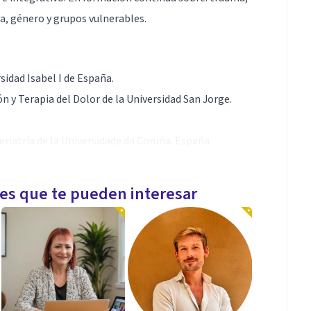
, género y grupos vulnerables.
sidad Isabel I de España.
 y Terapia del Dolor de la Universidad San Jorge.
riatría de la Universidade da Coruña. España.
 Carlos. España.
r en Mindfulness del Instituto Iberoamericano de
les que te pueden interesar
cio Mindfulness. Argentina.
 Adulto de la Universidad de Chile.
versidad Católica de Chile.