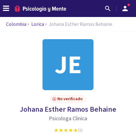
Colombia
Lorica
Johana Esther Ramos Behaine
No verificado
Johana Esther Ramos Behaine
Psicologa Clinica
(
1
)