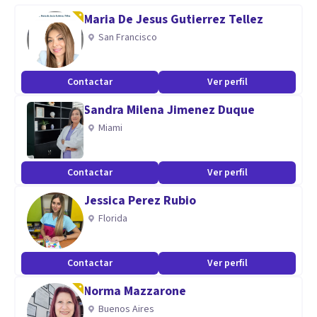
experiencial y un entrenamiento para tomar decisiones
Maria De Jesus Gutierrez Tellez
fuertes, confrontadoras, reales. Es la única manera de salir
San Francisco
adelante.
Contactar
Ver perfil
Aptitudes
Sandra Milena Jimenez Duque
Acompañamiento en procesos de pareja
Miami
Contactar
Ver perfil
Jessica Perez Rubio
Florida
Contactar
Ver perfil
Norma Mazzarone
Buenos Aires