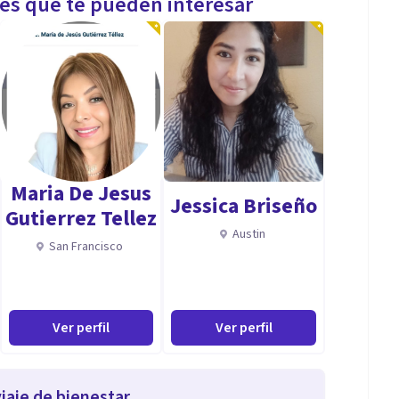
les que te pueden interesar
Maria De Jesus
Jessica Briseño
Gutierrez Tellez
Austin
San Francisco
Ver perfil
Ver perfil
iaje de bienestar