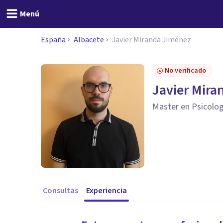
Menú
España
Albacete
Javier Miranda Jiménez
No verificado
Javier Mira
Master en Psicolog
Consultas
Experiencia