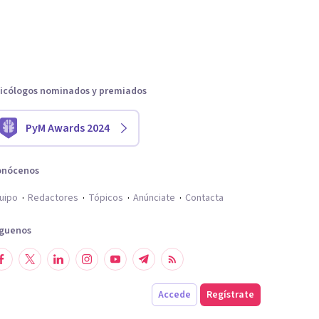
icólogos nominados y premiados
PyM Awards 2024
onócenos
uipo
Redactores
Tópicos
Anúnciate
Contacta
íguenos
Accede
Regístrate