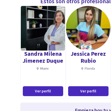
Estos son otros profesiona
Sandra Milena
Jessica Perez
Jimenez Duque
Rubio
Miami
Florida
Ver perfil
Ver perfil
Empieza hoy tu v