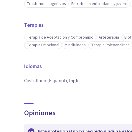
Trastornos cognitivos
Entretenimiento infantil y juvenil
Terapias
Terapia de Aceptación y Compromiso
Arteterapia
Bio
Terapia Emocional
Mindfulness
Terapia Psicoanalítica
Idiomas
Castellano (Español), Inglés
Opiniones
Este profesional no ha recibido ninguna valo