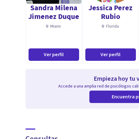
Sandra Milena
Jessica Perez
Jimenez Duque
Rubio
Miami
Florida
Ver perfil
Ver perfil
Empieza hoy tu v
Accede a una amplia red de psicólogos calif
Encuentra p
Consultas