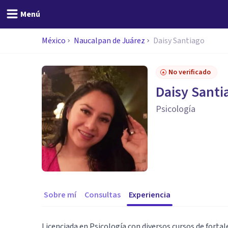
Menú
México
Naucalpan de Juárez
Daisy Santiago
No verificado
Daisy Santi
Psicología
Sobre mí
Consultas
Experiencia
Licenciada en Psicología con diversos cursos de forta