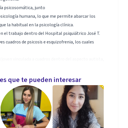
ía psicosomática, junto
 psicología humana, lo que me permite abarcar los
 la habitual en la psicología clínica.
 el trabajo dentro del Hospital psiquiátrico José T.
 cuadros de psicosis e esquizofrenia, los cuales
/joven vinculada a cuadros dentro del aspecto autista,
cada subjetividad individual, pudiendo mediante la
con cada paciente, las cuales permitieron, en su
les que te pueden interesar
grando incluso hasta vincularse con el.
del rango juvenil/adulto, quienes quieran dar un
 previo y/o sanando el pasado.
junto con los de tu actualidad, identificando patrones