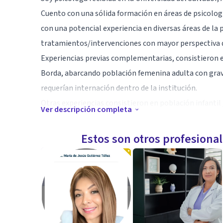
Cuento con una sólida formación en áreas de psicolog
con una potencial experiencia en diversas áreas de la
tratamientos/intervenciones con mayor perspectiva que
Experiencias previas complementarias, consistieron en
Borda, abarcando población femenina adulta con graves
requerían internación dentro de la institución.
Otras experiencias consistieron en población infantil 
Ver descripción completa
los cuales requerían intervenciones especificas según 
cautelosa observación, captar y desplegar las mismas 
Estos son otros profesiona
tratamiento, mayor conexión con su mundo externo, lo
Actualmente aboco mi consultorio a pacientes dentro 
notable cambio en su vida, liberándose de todo patrón
Especialidad
Dedico mis sesiones a enlazar aspectos de tu historia 