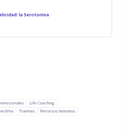
ordajes dentro de la psicología.
elicidad: la Serotonina
 emocionales
Life Coaching
oestima
Traumas
Recursos humanos