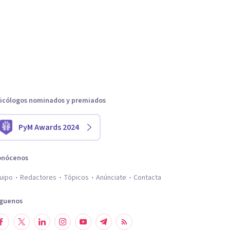
icólogos nominados y premiados
PyM Awards 2024
onócenos
uipo
Redactores
Tópicos
Anúnciate
Contacta
íguenos