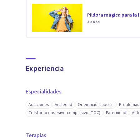
mi, logrando brindarle a mis pacientes los mejores ab
Píldora mágica para la f
3 años
Experiencia
Especialidades
Adicciones
Ansiedad
Orientación laboral
Problemas
Trastorno obsesivo-compulsivo (TOC)
Paternidad
Aut
Terapias