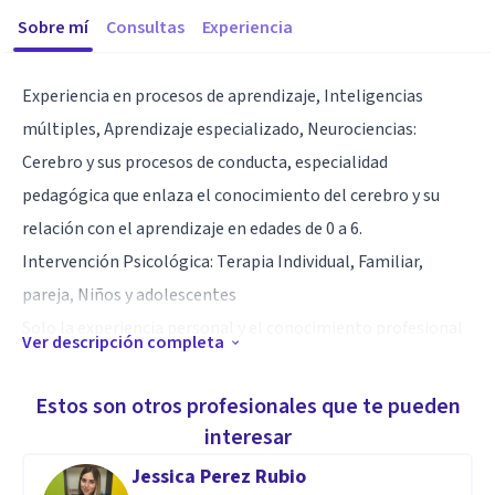
Sobre mí
Consultas
Experiencia
Experiencia en procesos de aprendizaje, Inteligencias
múltiples, Aprendizaje especializado, Neurociencias:
Cerebro y sus procesos de conducta, especialidad
pedagógica que enlaza el conocimiento del cerebro y su
relación con el aprendizaje en edades de 0 a 6.
Intervención Psicológica: Terapia Individual, Familiar,
pareja, Niños y adolescentes
Solo la experiencia personal y el conocimiento profesional
Ver descripción completa
sobre el desarrollo y la interacción del ser social pueden
brindar a terapeuta una vasta capacidad para asistir a las
Estos son otros profesionales que te pueden
personas con problemas, o en crisis graves, para ayudarlos
interesar
a encontrar la mejor solución. Desarrollo mi trabajo
Jessica Perez Rubio
psicoterapéutico con un enfoque Sistemico y cognitivo