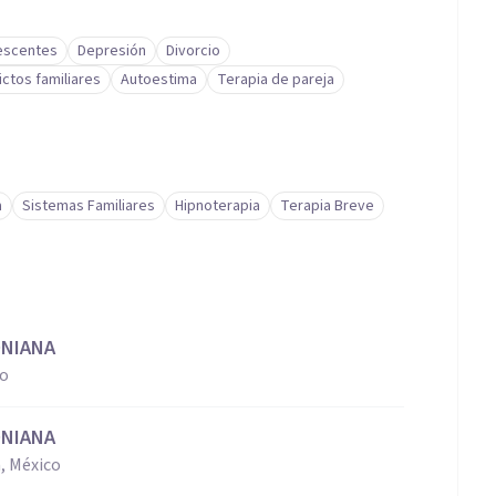
lescentes
Depresión
Divorcio
ictos familiares
Autoestima
Terapia de pareja
a
Sistemas Familiares
Hipnoterapia
Terapia Breve
ONIANA
co
ONIANA
, México