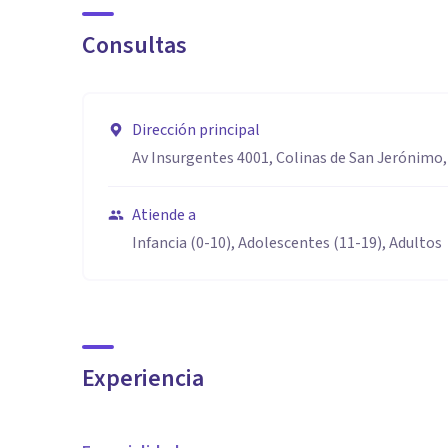
que siempre soy empatica con las personas, comprend
Consultas
proporciono un espacio seguro y confidencial
Dirección principal
Av Insurgentes 4001, Colinas de San Jerónimo,
Atiende a
Infancia (0-10), Adolescentes (11-19), Adultos
Experiencia