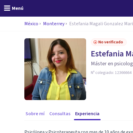
Menú
México
Monterrey
Estefania Magali Gonzalez Mar
No verificado
Estefania M
Máster en psicolog
Nº colegiado:
12366664
Sobre mí
Consultas
Experiencia
Psicóloga y Psicoterapeuta con mas de 10 años de exp