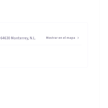
o las emociones, las respeto, ademas de qué
 64630 Monterrey, N.L.
Mostrar en el mapa