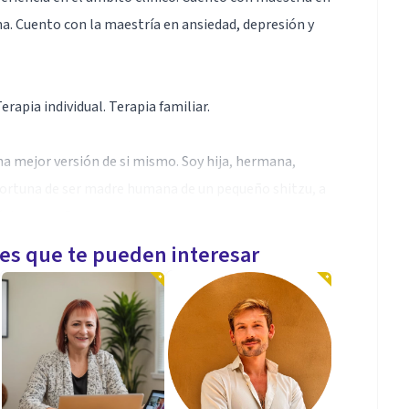
na. Cuento con la maestría en ansiedad, depresión y
erapia individual. Terapia familiar.
na mejor versión de si mismo. Soy hija, hermana,
fortuna de ser madre humana de un pequeño shitzu, a
qué desempeño me gusta crecer como persona y
sta maravillosa profesión
les que te pueden interesar
 al paciente a que por medio de una relajación y
ión a diversos problemas
cterizado por síntomas físicos, cognitivos,
etc.. se trabaja con técnicas de relajación, el