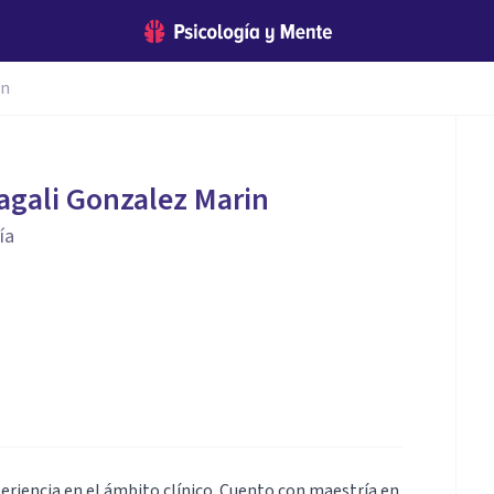
in
agali Gonzalez Marin
ía
eriencia en el ámbito clínico. Cuento con maestría en