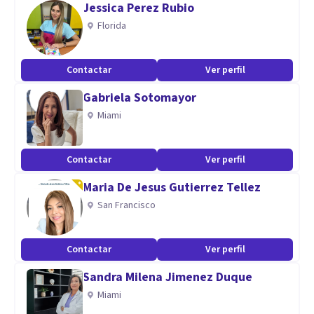
Jessica Perez Rubio
necesidades individuales de cada paciente. Trabajaré
Florida
estrechamente contigo para ayudarte a identificar las
soluciones a tus problemas emocionales y proporcionarte
Contactar
Ver perfil
las herramientas necesarias para gestionar y superar estos
Gabriela Sotomayor
desafíos.
Miami
Contactar
Ver perfil
Maria De Jesus Gutierrez Tellez
San Francisco
Contactar
Ver perfil
Sandra Milena Jimenez Duque
Miami