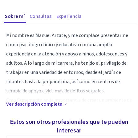
Sobre mí
Consultas
Experiencia
Mi nombre es Manuel Arzate, y me complace presentarme
como psicólogo clínico y educativo con una amplia
experiencia en la atención y apoyo a niños, adolescentes y
adultos. A lo largo de mi carrera, he tenido el privilegio de
trabajar en una variedad de entornos, desde el jardín de
infantes hasta la preparatoria, así como en centros de
terapia de apoyo a víctimas de delitos sexuales.
Creo firmemente en la importancia de crear un ambiente de
Ver descripción completa
apoyo y confianza en la terapia, donde los pacientes se
sientan escuchados, respetados y comprendidos.
Estos son otros profesionales que te pueden
Mis habilidades terapéuticas se basan en una combinación
interesar
de enfoques y técnicas probadas, adaptadas a las