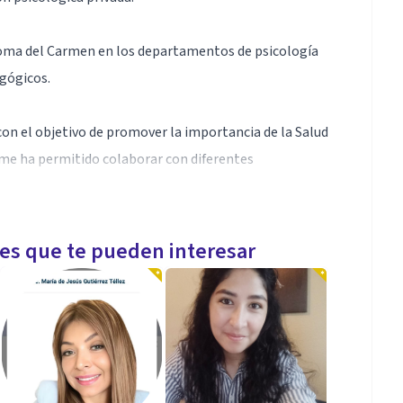
ónoma del Carmen en los departamentos de psicología
agógicos.
on el objetivo de promover la importancia de la Salud
 me ha permitido colaborar con diferentes
 Mi enfoque es Terapia Cognitiva basada en
les que te pueden interesar