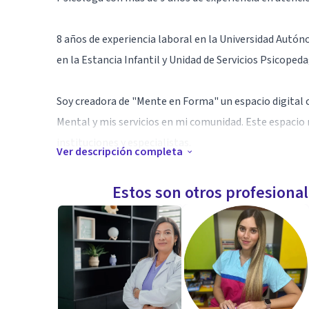
8 años de experiencia laboral en la Universidad Aut
en la Estancia Infantil y Unidad de Servicios Psicoped
Soy creadora de "Mente en Forma" un espacio digital c
Mental y mis servicios en mi comunidad. Este espacio
instituciones y especialistas.
Ver descripción completa
Acompaño en su proceso a los adolescentes y adultos.
Estos son otros profesiona
Mindfulness.