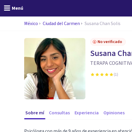
Menú
México
Ciudad del Carmen
Susana Chan Solis
No verificado
Susana Chan
TERAPA COGNITIV
(
1
)
Sobre mí
Consultas
Experiencia
Opiniones
Psicóloga con más de 9 años de experiencia en atenció