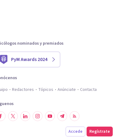
icólogos nominados y premiados
PyM Awards 2024
onócenos
uipo
Redactores
Tópicos
Anúnciate
Contacta
íguenos
Accede
Regístrate