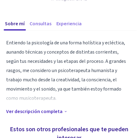
Sobre mí
Consultas
Experiencia
Entiendo la psicología de una forma holística y ecléctica,
aunando técnicas y conceptos de distintas corrientes,
según tus necesidades y las etapas del proceso. A grandes
rasgos, me considero un psicoterapeuta humanista y
trabajo mucho desde la creatividad, la consciencia, el
movimiento y el sonido, ya que también estoy formado
como musicoterapeuta.
Ver descripción completa
Me encantaría acompañarte en esta etapa de tu vida y
trabajar juntos en los temas y situaciones que te preocupan
Estos son otros profesionales que te pueden
y te provocan sufrimiento o bloqueo. Estoy seguro de que