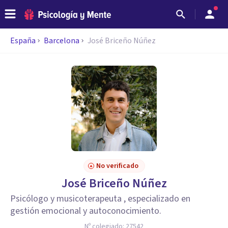
España
Barcelona
José Briceño Núñez
No verificado
José Briceño Núñez
Psicólogo y musicoterapeuta , especializado en
gestión emocional y autoconocimiento.
Nº colegiado:
27542