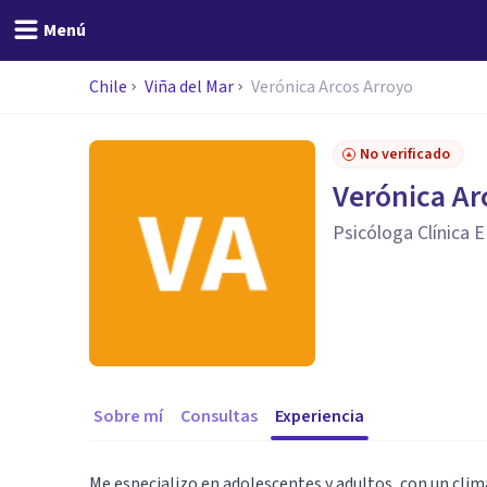
Menú
Chile
Viña del Mar
Verónica Arcos Arroyo
No verificado
Verónica Ar
Psicóloga Clínica
Sobre mí
Consultas
Experiencia
Me especializo en adolescentes y adultos, con un clim