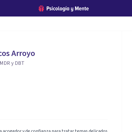
cos Arroyo
 EMDR y DBT
a acogedor y de confianza para tratar temas delicados