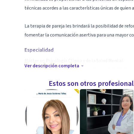
técnicas acordes a las características únicas de quien 
La terapia de pareja les brindará la posibilidad de ref
fomentar la comunicación asertiva para una mayor c
Especialidad
Máster en Psicología Clínica y de la Salud Mental.
Ver descripción completa
Diplomatura en Enfoque Integral de la Infertilidad
Formación en Terapia Individual Focalizada en Emoci
Estos son otros profesiona
Formación en Terapia de Pareja Focalizada en Emoci
Certificada en Terapia EMDR
Educadora en Disciplina Positiva en la Familias
Aptitudes
Cada persona encontrará en mi consulta un espacio y 