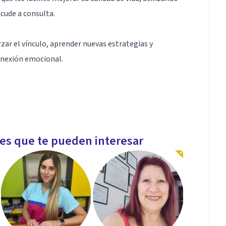
acude a consulta.
orzar el vínculo, aprender nuevas estrategias y
onexión emocional.
ones
les que te pueden interesar
ones
ambiente cómodo de total confidencialidad en el cual