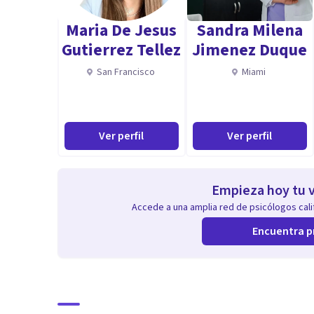
podrá expresar sus emociones y todo aquello que le e
Maria De Jesus
Sandra Milena
Gutierrez Tellez
Jimenez Duque
Podrá adquirir nuevas estrategias de afrontamiento y 
San Francisco
Miami
Ver perfil
Ver perfil
Empieza hoy tu v
Accede a una amplia red de psicólogos calif
Encuentra p