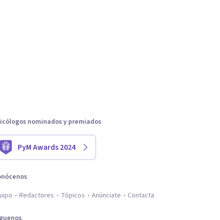
icólogos nominados y premiados
PyM Awards 2024
onócenos
uipo
Redactores
Tópicos
Anúnciate
Contacta
íguenos