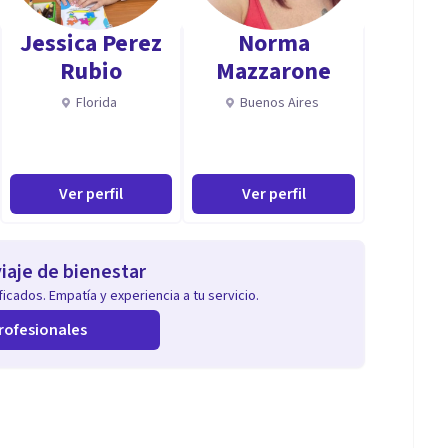
sté representando dificultad o afectación emocional.
Jessica Perez
Norma
Rubio
Mazzarone
reforzar aquellas con las que cuenta.
Florida
Buenos Aires
Ver perfil
Ver perfil
iaje de bienestar
icados. Empatía y experiencia a tu servicio.
rofesionales