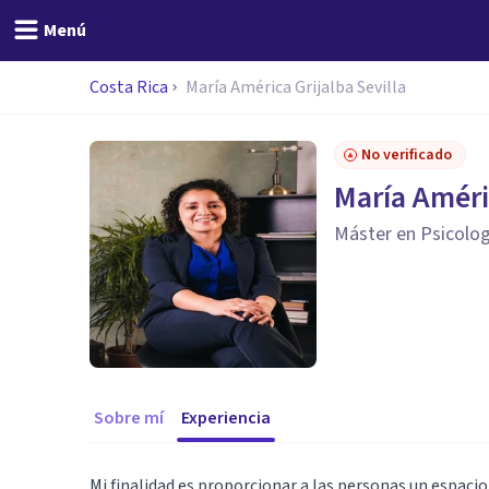
Menú
Costa Rica
María América Grijalba Sevilla
No verificado
María Améric
Máster en Psicologí
Sobre mí
Experiencia
Mi finalidad es proporcionar a las personas un espacio 