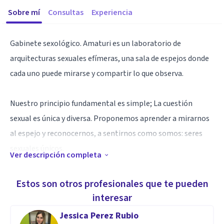
Sobre mí
Consultas
Experiencia
Gabinete sexológico. Amaturi es un laboratorio de
arquitecturas sexuales efímeras, una sala de espejos donde
cada uno puede mirarse y compartir lo que observa.
Nuestro principio fundamental es simple; La cuestión
sexual es única y diversa. Proponemos aprender a mirarnos
al espejo y reconocernos, a sentirnos como somos: seres
sexuales únicos.
Ver descripción completa
Soltar las etiquetas, la presión social que tanto nos
Estos son otros profesionales que te pueden
condiciona y acercarnos a nuestro ser más íntimo.
interesar
Jessica Perez Rubio
Especialidad