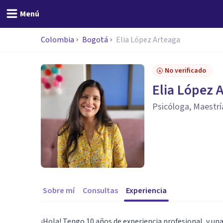
Menú
Colombia
Bogotá
Elia López Arteaga
No verificado
Elia López 
Psicóloga, Maestría
Sobre mí
Consultas
Experiencia
¡Hola! Tengo 10 años de experiencia profesional, y una