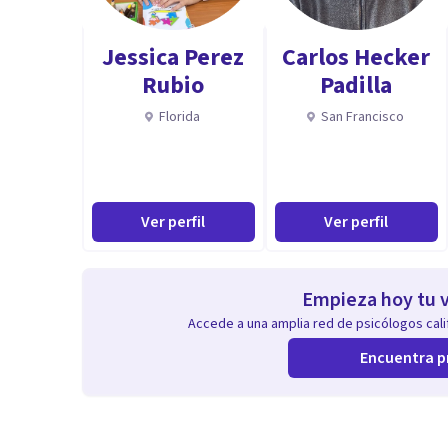
Mis procesos de acompañamiento terapéutico tienen c
conductual, con enfoque de género.
Jessica Perez
Carlos Hecker
Rubio
Padilla
Florida
San Francisco
Ver perfil
Ver perfil
Empieza hoy tu v
Accede a una amplia red de psicólogos calif
Encuentra p