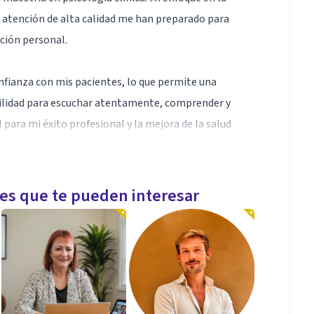
 atención de alta calidad me han preparado para
ción personal.
nfianza con mis pacientes, lo que permite una
abilidad para escuchar atentamente, comprender y
ara mi éxito profesional y la mejora de la salud
les que te pueden interesar
o que tengo el conocimiento y la experiencia para el
e ánimo, trastornos de personalidad, ansiedad,
esiones y estrés. Además, tengo experiencia en el
ia basada en género.