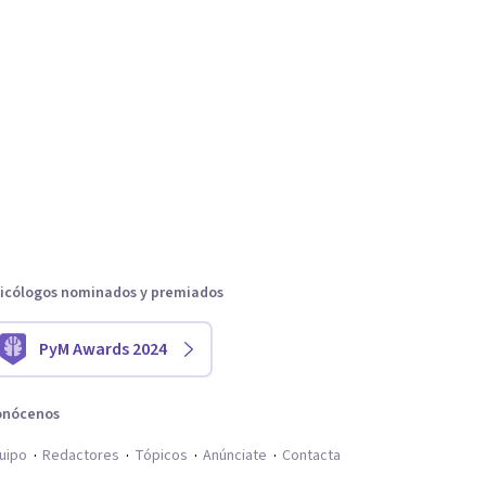
icólogos nominados y premiados
PyM Awards 2024
onócenos
uipo
Redactores
Tópicos
Anúnciate
Contacta