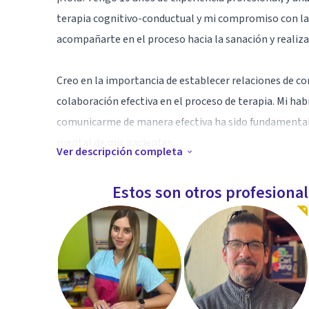
terapia cognitivo-conductual y mi compromiso con la
acompañarte en el proceso hacia la sanación y realiza
Creo en la importancia de establecer relaciones de co
colaboración efectiva en el proceso de terapia. Mi h
comunicarme de manera efectiva ha sido fundamental p
mental de mis pacientes.
Ver descripción completa
Especialidad
Estos son otros profesiona
Tengo una especialización en psicología clínica, por l
diagnóstico y tratamiento en trastornos del estado d
gestión de la ira, autoestima, ideación suicida, autol
acompañamiento a mujeres sobrevivientes de violenc
Aptitudes