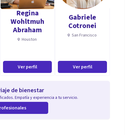
omo referente teórico la terapia cognitivo
Regina
Gabriele
Wohltmuh
Cotronei
Abraham
San Francisco
Houston
Ver perfil
Ver perfil
iaje de bienestar
icados. Empatía y experiencia a tu servicio.
rofesionales