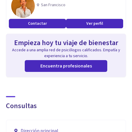
San Francisco
Especialidad
Psicóloga especializada en duelo, pérdida y trauma.
Contactar
Ver perfil
Aptitudes
Empieza hoy tu viaje de bienestar
Me considero una persona empática con capacidad para
Accede a una amplia red de psicólogos calificados. Empatía y
conectar emocionalmente con el sufrimiento y las
experiencia a tu servicio.
emociones de los pacientes que están experimentando una
Encuentra profesionales
pérdida.
Desde consulta hay una escucha activa para poder prestar
atención de manera empática y comprensiva a los
Consultas
pensamientos, sentimientos y experiencias de los
pacientes.
Dirección principal