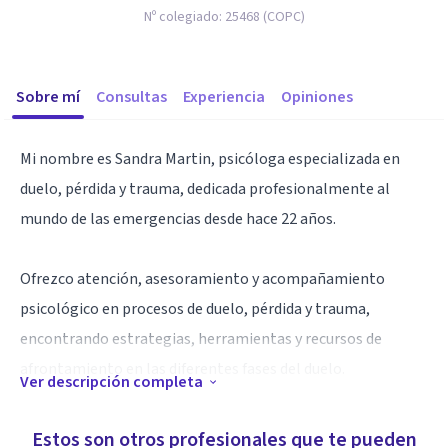
Nº colegiado:
25468 (COPC)
Sobre mí
Consultas
Experiencia
Opiniones
Mi nombre es Sandra Martin, psicóloga especializada en
duelo, pérdida y trauma, dedicada profesionalmente al
mundo de las emergencias desde hace 22 años.
Ofrezco atención, asesoramiento y acompañamiento
psicológico en procesos de duelo, pérdida y trauma,
encontrando estrategias, herramientas y recursos de
afrontamiento en las diferentes fases del duelo.
Ver descripción completa
El duelo es un proceso necesario que nos ayuda a superar la
Estos son otros profesionales que te pueden