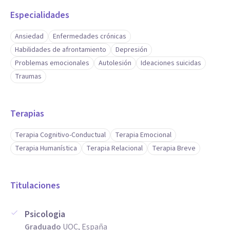
Especialidades
Capacidad de establecer una alianza terapéutica, habilidad
para construir una relación de confianza con los pacientes,
Ansiedad
Enfermedades crónicas
Habilidades de afrontamiento
Depresión
brindándoles un espacio seguro y de apoyo para expresar
Problemas emocionales
Autolesión
Ideaciones suicidas
sus emociones y vivir su duelo.
Traumas
Terapias
Terapia Cognitivo-Conductual
Terapia Emocional
Terapia Humanística
Terapia Relacional
Terapia Breve
Titulaciones
Psicologia
Graduado
UOC, España