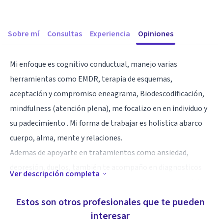
Sobre mí
Consultas
Experiencia
Opiniones
Mi enfoque es cognitivo conductual, manejo varias
herramientas como EMDR, terapia de esquemas,
aceptación y compromiso eneagrama, Biodescodificación,
mindfulness (atención plena), me focalizo en en individuo y
su padecimiento . Mi forma de trabajar es holistica abarco
cuerpo, alma, mente y relaciones.
Ademas de apoyarte en tratamientos como ansiedad,
depresión, duelos, también te acompaño en diagnosticos
Ver descripción completa
de enfermedades crónicas (vih, cancer, autoinmunes, etc)
que sabemos que es un quiebre en la vida de cada individuo.
Estos son otros profesionales que te pueden
También brindo orientación a quienes padecen acoso
interesar