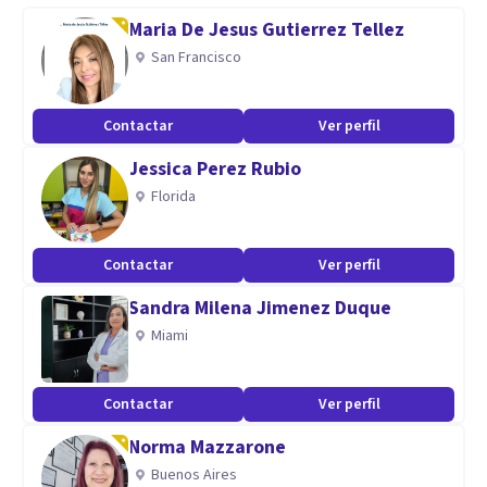
escolar (bullying) o acoso laboral (mobbing).
Maria De Jesus Gutierrez Tellez
Apoyo y orientación a integrantes y familiares colectivo
San Francisco
lgtb
Contactar
Ver perfil
Especialidad
Jessica Perez Rubio
Congnitivo conductual, EMDR, Mindfulness, terapia de
Florida
esquemas, aceptación y compromiso
Aptitudes
Contactar
Ver perfil
Empatico, responsable, profesional, escucha activa
Sandra Milena Jimenez Duque
Miami
Contactar
Ver perfil
Norma Mazzarone
Buenos Aires