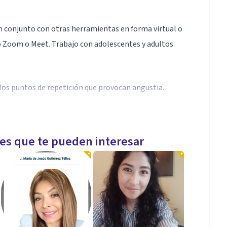
en conjunto con otras herramientas en forma virtual o
o Zoom o Meet. Trabajo con adolescentes y adultos.
 los puntos de repetición que provocan angustia.
les que te pueden interesar
puntos de su padecimiento para así poder trabajarlos.