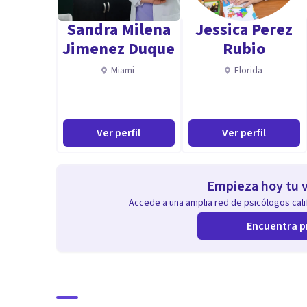
Sandra Milena
Jessica Perez
Jimenez Duque
Rubio
Miami
Florida
Ver perfil
Ver perfil
Empieza hoy tu v
Accede a una amplia red de psicólogos calif
Encuentra p