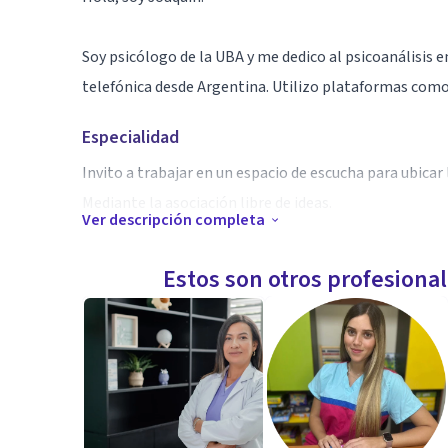
Soy psicólogo de la UBA y me dedico al psicoanálisis 
telefónica desde Argentina. Utilizo plataformas com
Especialidad
Invito a trabajar en un espacio de escucha para ubicar
Mediante la asociación libre de ideas.
Ver descripción completa
Aptitudes
Estos son otros profesiona
Practico psicoanálisis e invito al paciente a leer los 