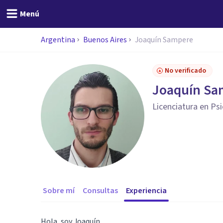
Menú
Argentina
Buenos Aires
Joaquín Sampere
No verificado
Joaquín Sa
Licenciatura en Ps
Sobre mí
Consultas
Experiencia
Hola, soy Joaquín.