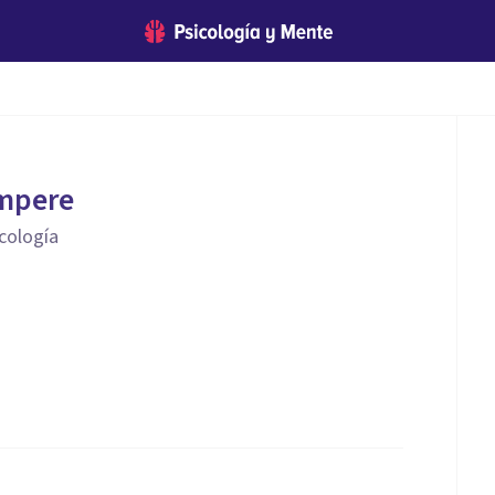
mpere
icología