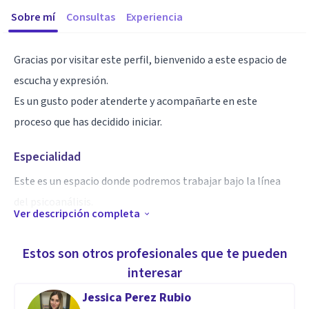
Sobre mí
Consultas
Experiencia
Gracias por visitar este perfil, bienvenido a este espacio de
escucha y expresión.
Es un gusto poder atenderte y acompañarte en este
proceso que has decidido iniciar.
Especialidad
Este es un espacio donde podremos trabajar bajo la línea
del psicoanálisis.
Ver descripción completa
Aptitudes
Estos son otros profesionales que te pueden
Ser psicólogo es algo que me apasiona, por lo que me gusta
interesar
ver a mis pacientes bien. Me gusta escuchar y ser parte del
Jessica Perez Rubio
proceso para que te sientas libre en tu espacio.