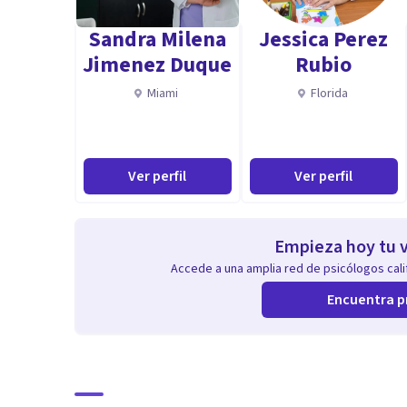
Sandra Milena
Jessica Perez
Jimenez Duque
Rubio
Miami
Florida
Ver perfil
Ver perfil
Empieza hoy tu v
Accede a una amplia red de psicólogos calif
Encuentra p