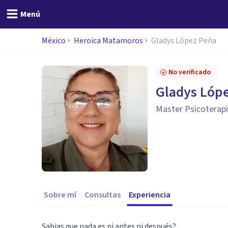
Menú
México
Heroica Matamoros
Gladys López Peña
No verificado
Gladys Lóp
Master Psicoterap
Sobre mí
Consultas
Experiencia
Sabias que nada es ni antes ni después?