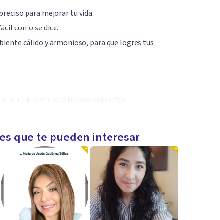
reciso para mejorar tu vida.
fácil como se dice.
iente cálido y armonioso, para que logres tus
ue se requieren para tu caso especifico.
 Hipnosis Clínica, tanatologia, terapia breve
exualidad.
les que te pueden interesar
as la confianza de poder abrir tu mente y corazón y