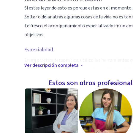
Si estas leyendo esto es porque estas en el momento p
Soltar o dejar atrás algunas cosas de la vida no es tan 
Te fresco el acompañamiento especializado en un amb
objetivos.
Especialidad
En mi práctica terapéutica, utilizo las herramientas q
Ver descripción completa
Desde la aplicación de la terapias Humanista, gestalt,
sistemica, Arte terapia, terapia familiar, de pareja y s
Estos son otros profesiona
Cada ser humano es único y así debe ser la atención
Qué recibas en cada sesión.
Aptitudes
Te ofrezco un espacio seguro, propicio para que sient
poder limpiar, sanar y transformar tu vida.