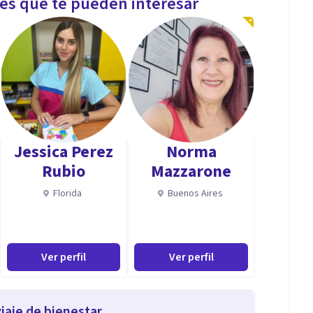
les que te pueden interesar
Jessica Perez
Norma
Rubio
Mazzarone
Florida
Buenos Aires
Ver perfil
Ver perfil
iaje de bienestar