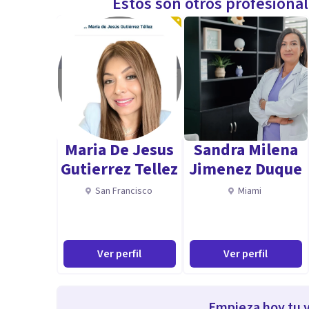
Estos son otros profesiona
Maria De Jesus
Sandra Milena
Gutierrez Tellez
Jimenez Duque
San Francisco
Miami
Ver perfil
Ver perfil
Empieza hoy tu v