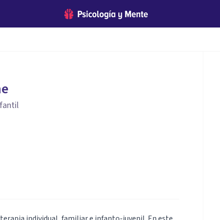
he
fantil
erapia individual, familiar e infanto-juvenil. En este