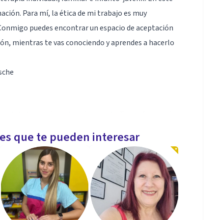
ción. Para mí, la ética de mi trabajo es muy
 Conmigo puedes encontrar un espacio de aceptación
ón, mientras te vas conociendo y aprendes a hacerlo
sche
siedad, depresión e ideación suicida. Tengo formación
les que te pueden interesar
compaño en tu proceso sosteniéndote y siguiendo a
 tuyo y el espacio es horizontal para que puedas tomar
ntirte mejor y con bienestar.