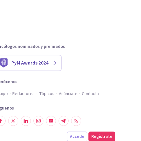
icólogos nominados y premiados
PyM Awards 2024
onócenos
uipo
Redactores
Tópicos
Anúnciate
Contacta
íguenos
Accede
Regístrate