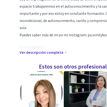
espacio trabajaremos en el autoconocimiento y la sana
importante y por eso estoy en constante formación.
incondicional, de autonocimiento, cariño y comprensi
solx.
Puedes saber más de mi en mi Instagram: psi.emilyko
Especialidad
Ver descripción completa
Me especializo en trastornos afectivos, sobre todo an
en violencias y reparación.
Estos son otros profesiona
Aptitudes
La terapia conmigo es como caminar de la mano, te a
tu paso, según cómo te sientas listx. Este proceso es
decisiones guiadas y que te cuiden, para que puedas se