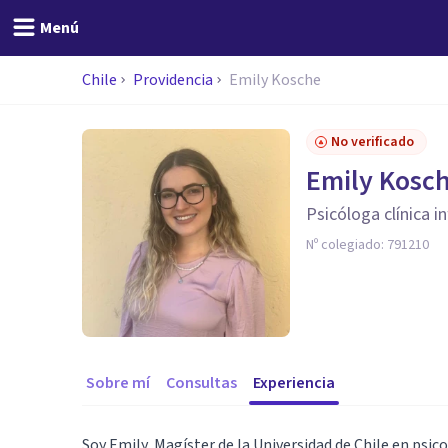
Menú
Chile
Providencia
Emily Kosche
No verificado
Emily Kosc
Psicóloga clínica in
Nº colegiado:
791210
Sobre mí
Consultas
Experiencia
Soy Emily, Magíster de la Universidad de Chile en psicot