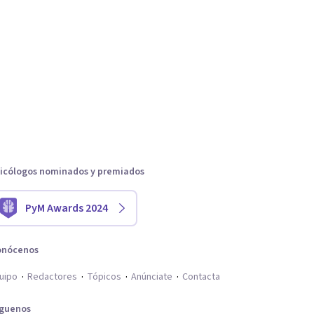
icólogos nominados y premiados
PyM Awards 2024
onócenos
uipo
Redactores
Tópicos
Anúnciate
Contacta
íguenos