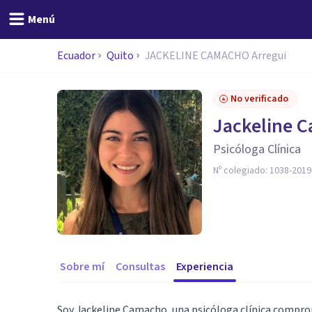
Menú
Ecuador
Quito
JACKELINE CAMACHO Arregui
No verificado
Jackeline 
Psicóloga Clínica
Nº colegiado:
1038-2019
Sobre mí
Consultas
Experiencia
Soy Jackeline Camacho, una psicóloga clínica compr