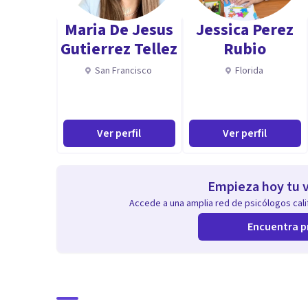
Maria De Jesus
Jessica Perez
- Terapia cognitiva-conductual
Gutierrez Tellez
Rubio
- Terapia dialectica-conduactual
San Francisco
Florida
- Terapia narrativa
- Terapia humanista
- Terapia sistemica (parejas, familias)
Ver perfil
Ver perfil
- Mindfulness
Aptitudes
Empieza hoy tu v
Mi propósito es acompañarte en tu proceso de auto co
Accede a una amplia red de psicólogos calif
emocional en un espacio seguro, aprendiendo y utiliza
Encuentra p
Reconocer la importancia de la mente y la neroplastic
“Todo depende de cómo vemos las cosas y no de cómo