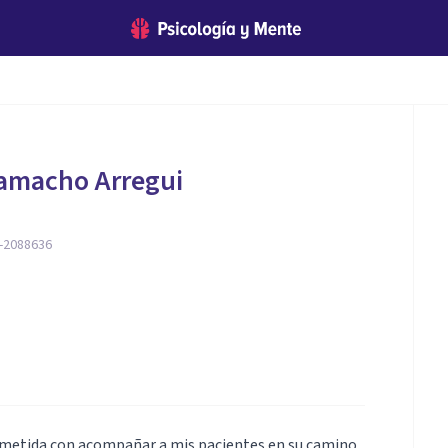
Camacho Arregui
-2088636
ometida con acompañar a mis pacientes en su camino