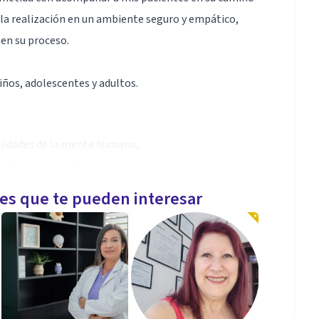
 la realización en un ambiente seguro y empático,
en su proceso.
iños, adolescentes y adultos.
lejidades de la mente humana,
ientos y comportamientos.
antes
les que te pueden interesar
ia
no mismo
s, para abordar desde trastornos del estado de animo,
cultades interpersonales.