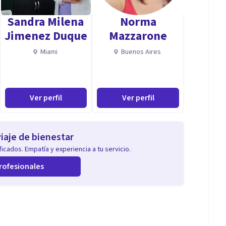
Sandra Milena
Norma
Jimenez Duque
Mazzarone
Miami
Buenos Aires
Ver perfil
Ver perfil
iaje de bienestar
nocimiento hacia la autorealizacion y bienestar
icados. Empatía y experiencia a tu servicio.
ndo nuevas habilidades para vivir una vida plena.
rofesionales
idad en nuestro desarrollo y Salud Mental.
 son en realidad”