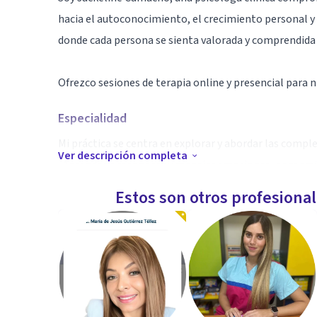
hacia el autoconocimiento, el crecimiento personal y
donde cada persona se sienta valorada y comprendida 
Ofrezco sesiones de terapia online y presencial para n
Especialidad
Mi práctica se centra en explorar y abordar las comp
Ver descripción completa
-Aprender a reconocer y manejar emociones, pensam
- Descubrir y desafiar patrones de pensamiento limit
Estos son otros profesiona
- Desarrollar habilidades de afrontamiento y resilienc
- Fomentar la autoaceptación y el amor propio
- Cultivar una mayor conciencia y compasión hacia u
Utilizando diferentes enfoques psicológicos y técnica
como ansiedad y depresión, hasta el trauma y las difi