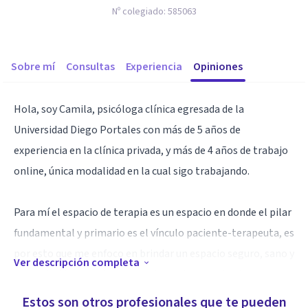
Nº colegiado:
585063
Sobre mí
Consultas
Experiencia
Opiniones
Hola, soy Camila, psicóloga clínica egresada de la
Universidad Diego Portales con más de 5 años de
experiencia en la clínica privada, y más de 4 años de trabajo
online, única modalidad en la cual sigo trabajando.
Para mí el espacio de terapia es un espacio en donde el pilar
fundamental y primario es el vínculo paciente-terapeuta, es
por esto que me enfoco en brindar un espacio seguro, sano y
Ver descripción completa
comunicativo, dando siempre importancia a los tiempos y
requerimientos que cada persona pueda ir necesitando a lo
Estos son otros profesionales que te pueden