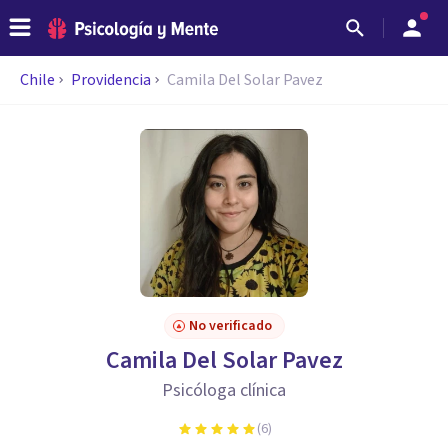
Chile
Providencia
Camila Del Solar Pavez
No verificado
Camila Del Solar Pavez
Psicóloga clínica
(
6
)