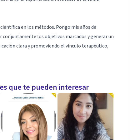
 científica en los métodos. Pongo mis años de
guir conjuntamente los objetivos marcados y generar un
cación clara y promoviendo el vínculo terapéutico,
o con otras metodologías de precisarse, como
les que te pueden interesar
n el carácter multidisciplinar de las intervenciones,
 de las necesidades de cada paciente.