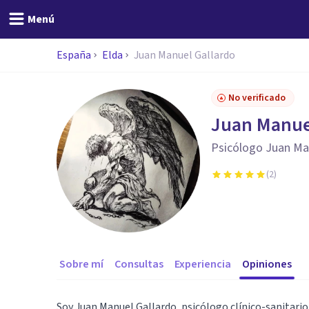
Menú
España
Elda
Juan Manuel Gallardo
No verificado
Juan Manue
Psicólogo Juan Ma
(
2
)
Sobre mí
Consultas
Experiencia
Opiniones
Soy Juan Manuel Gallardo, psicólogo clínico-sanitario 