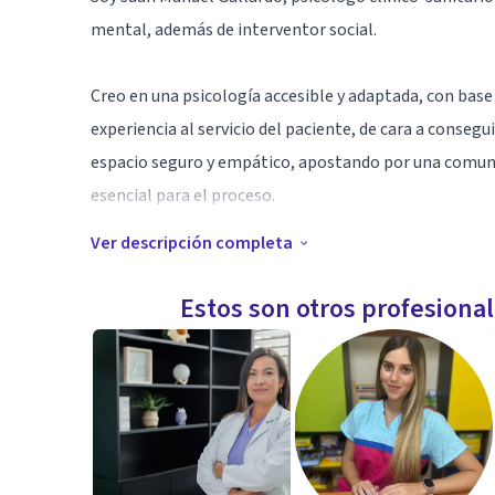
mental, además de interventor social.
Creo en una psicología accesible y adaptada, con base
experiencia al servicio del paciente, de cara a conse
espacio seguro y empático, apostando por una comuni
esencial para el proceso.
Ver descripción completa
Especialidad
Trabajo con método cognitivo-conductual, combinand
Estos son otros profesiona
sistémica o humanista de forma bidireccional. Confío e
así como la individualización de las mismas en función