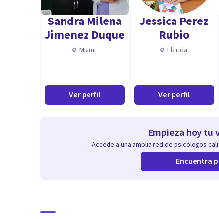
Sandra Milena
Jessica Perez
Jimenez Duque
Rubio
Miami
Florida
Ver perfil
Ver perfil
Empieza hoy tu v
Accede a una amplia red de psicólogos calif
Encuentra p