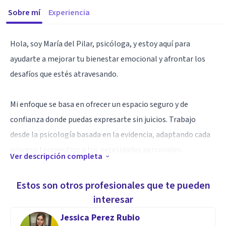
Sobre mí
Experiencia
Hola, soy María del Pilar, psicóloga, y estoy aquí para
ayudarte a mejorar tu bienestar emocional y afrontar los
desafíos que estés atravesando.
Mi enfoque se basa en ofrecer un espacio seguro y de
confianza donde puedas expresarte sin juicios. Trabajo
desde la psicología basada en la evidencia, adaptando cada
proceso terapéutico a tus necesidades personales.
Ver descripción completa
Puedo ayudarte a gestionar la ansiedad, mejorar tu
Estos son otros profesionales que te pueden
autoestima, afrontar cambios vitales o trabajar en tus
interesar
relaciones personales y familiares. Si sientes que es el
Jessica Perez Rubio
momento de priorizar tu bienestar, estaré encantada de