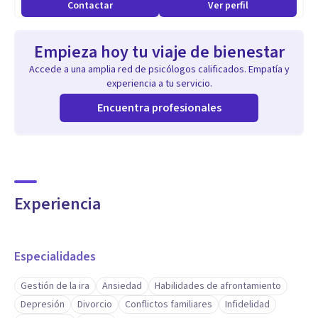
Contactar
Ver perfil
mejorar la autoestima y fortalecer las relaciones
interpersonales. En terapia de pareja, abordo conflictos,
Empieza hoy tu viaje de bienestar
comunicación y reconstrucción del vínculo. Además, apoyo a
Accede a una amplia red de psicólogos calificados. Empatía y
padres y madres en la crianza, brindando herramientas para
experiencia a tu servicio.
una educación respetuosa y efectiva.
Encuentra profesionales
Ofrezco un espacio seguro, donde puedas expresarte sin
juicios y encontrar estrategias para afrontar tus
dificultades. Mi objetivo es ayudarte a recuperar el equilibrio
Experiencia
emocional y mejorar tu bienestar.
Si buscas acompañamiento psicológico, estaré encantada
Especialidades
de ayudarte.
Gestión de la ira
Ansiedad
Habilidades de afrontamiento
Depresión
Divorcio
Conflictos familiares
Infidelidad
Aptitudes