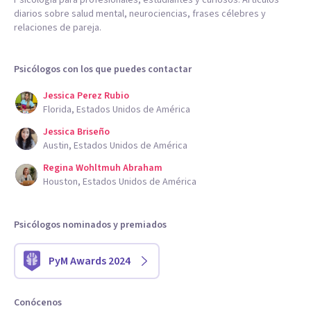
Psicología para profesionales, estudiantes y curiosos. Artículos
diarios sobre salud mental, neurociencias, frases célebres y
capacidad de observación, lo que me permite entender no
relaciones de pareja.
solo lo que se dice, sino también lo que subyace en la
comunicación no verbal. Mi objetivo es generar un espacio
Psicólogos con los que puedes contactar
de confianza y crecimiento para quienes buscan apoyo
Jessica Perez Rubio
psicológico.
Florida, Estados Unidos de América
Jessica Briseño
Austin, Estados Unidos de América
Regina Wohltmuh Abraham
Houston, Estados Unidos de América
Psicólogos nominados y premiados
PyM Awards 2024
Conócenos