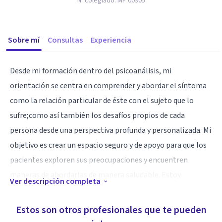
Nº colegiado:
MP 00905
Sobre mí
Consultas
Experiencia
Desde mi formación dentro del psicoanálisis, mi
orientación se centra en comprender y abordar el síntoma
como la relación particular de éste con el sujeto que lo
sufre;como así también los desafíos propios de cada
persona desde una perspectiva profunda y personalizada. Mi
objetivo es crear un espacio seguro y de apoyo para que los
pacientes exploren sus preocupaciones y encuentren
maneras de abordarlas de manera saludable. Estoy
Ver descripción completa
comprometida a brindar atención de calidad a mis
pacientes, incluso en el entorno en línea, y a trabajar en
Estos son otros profesionales que te pueden
colaboración con ellos para fomentar el crecimiento