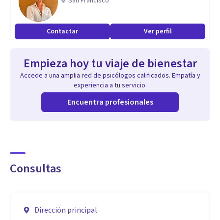
San Francisco
tratamientos.
Experiencia laboral de 17 años en Gabinete educativos con
Contactar
Ver perfil
niños y adolescentes.
Estoy comprometida a seguir creciendo profesionalmente y
Empieza hoy tu viaje de bienestar
a proporcionar un espacio seguro y de apoyo para aquellos
Accede a una amplia red de psicólogos calificados. Empatía y
que buscan mejorar su salud mental y bienestar emocional.
experiencia a tu servicio.
Encuentra profesionales
Consultas
Dirección principal