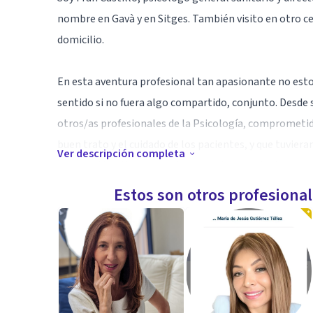
nombre en Gavà y en Sitges. También visito en otro ce
domicilio.
En esta aventura profesional tan apasionante no estoy
sentido si no fuera algo compartido, conjunto. Desde s
otros/as profesionales de la Psicología, comprometido
buen trato y el cuidado de los pacientes, y que tuvier
Ver descripción completa
gran motivación por ayudar a nuestros pacientes. H
psicólogos/as que representa y recoge estos valores.
Estos son otros profesiona
Especialidad
Todos/as en algún momento de nuestras vidas pasamos 
algunas metas que se nos resisten, o sentimos dolor y 
provocar la alteración de nuestro estado de ánimo, as
ofrecemos el poder tratar estas situaciones y aliviar 