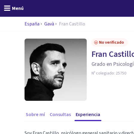
Menú
España
Gavà
Fran Castillo
No verificado
Fran Castill
Grado en Psicologí
Nº colegiado:
25750
Sobre mí
Consultas
Experiencia
Soy Fran Castillo, psicólogo general sanitario y direct