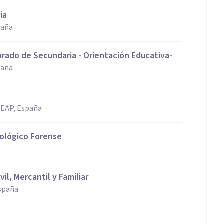
ia
paña
orado de Secundaria - Orientación Educativa-
paña
ITEAP, España
icológico Forense
il, Mercantil y Familiar
España