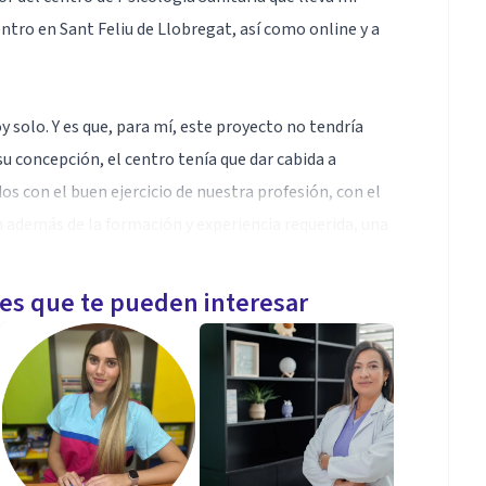
ntro en Sant Feliu de Llobregat, así como online y a
 solo. Y es que, para mí, este proyecto no tendría
u concepción, el centro tenía que dar cabida a
s con el buen ejercicio de nuestra profesión, con el
an además de la formación y experiencia requerida, una
onestamente creo que hemos formado un grupo de
les que te pueden interesar
por situaciones difíciles, o bien tratamos de lograr
tristeza por algo o por alguien, etc. Esto puede
í como depresión, ansiedad, miedos, fobias, etc. Te
tu sufrimiento emocional y psicológico a través de la