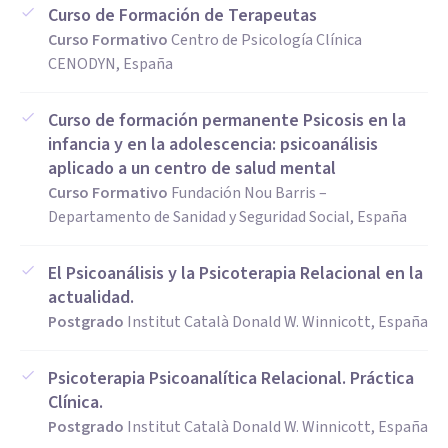
comprensión de la psicología humana.
Curso de Formación de Terapeutas
Curso Formativo
Centro de Psicología Clínica
Jordi está comprometido a apoyarte en tu camino hacia el
CENODYN, España
bienestar, ofreciéndote una guía profesional y
Curso de formación permanente Psicosis en la
personalizada. Con él, encontrarás un aliado en tu proceso
infancia y en la adolescencia: psicoanálisis
de crecimiento y autoconocimiento.
aplicado a un centro de salud mental
Curso Formativo
Fundación Nou Barris –
Departamento de Sanidad y Seguridad Social, España
El Psicoanálisis y la Psicoterapia Relacional en la
actualidad.
Postgrado
Institut Català Donald W. Winnicott, España
Psicoterapia Psicoanalítica Relacional. Práctica
Clínica.
Postgrado
Institut Català Donald W. Winnicott, España