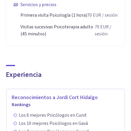
Servicios y precios
amplia gama de servicios especializados en Psicología
Primera visita Psicología (1 hora)
70
EUR
/ sesión
Clínica, Psicoterapia Psicoanalítica y Psicoanálisis.
Visitas sucesivas Psicoterapia adulto
70
EUR
/
(45 minutos)
sesión
Psicología Clínica y Psicoterapia Psicoanalítica: Nuestro
equipo te acompaña en un viaje de autoconocimiento y
sanación, ayudándote a descubrir las raíces de tus
dificultades y proporcionándote herramientas
personalizadas para vivir con mayor plenitud.
Experiencia
Psicoanálisis: Profundizamos en los aspectos inconscientes
de tu mente, usando el diálogo terapéutico para
Reconocimientos a
Jordi Cort Hidalgo
Rankings
desbloquear patrones emocionales complejos, lo que te
permite superar las ataduras del pasado y avanzar hacia el
Los 6 mejores Psicólogos en Cunit
crecimiento personal.
Los 10 mejores Psicólogos en Gavà