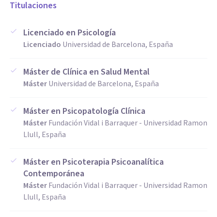
Titulaciones
pacientes se sienten seguros y comprendidos.
Licenciado en Psicología
Profesionalidad: Se adhiere a los más altos estándares
Licenciado
Universidad de Barcelona, España
éticos, garantizando una atención de calidad.
Máster de Clínica en Salud Mental
Máster
Universidad de Barcelona, España
Paciencia: Acompaña a cada paciente en su proceso único de
sanación, respetando sus tiempos y necesidades.
Máster en Psicopatología Clínica
Máster
Fundación Vidal i Barraquer - Universidad Ramon
Dedicación y Rigor: Constantemente busca mejorar su
Llull, España
práctica a través de la formación continua y la aplicación de
métodos innovadores.
Máster en Psicoterapia Psicoanalítica
Contemporánea
Máster
Fundación Vidal i Barraquer - Universidad Ramon
Amplios Conocimientos y Experiencia: Jordi aporta
Llull, España
soluciones efectivas gracias a su vasta experiencia y