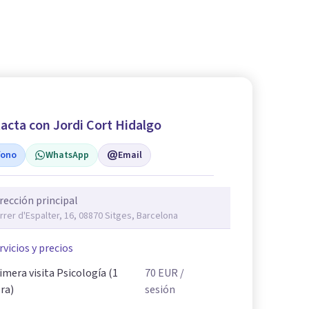
acta con Jordi Cort Hidalgo
fono
WhatsApp
Email
rección principal
rrer d'Espalter, 16, 08870 Sitges, Barcelona
rvicios y precios
imera visita Psicología (1
70
EUR
/
ra)
sesión