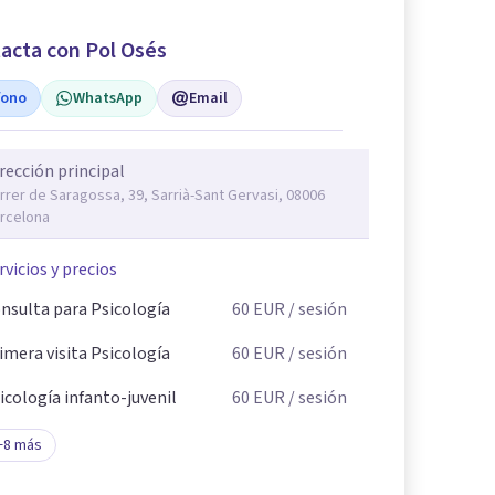
acta con Pol Osés
fono
WhatsApp
Email
rección principal
rrer de Saragossa, 39, Sarrià-Sant Gervasi, 08006
rcelona
rvicios y precios
nsulta para Psicología
60
EUR
/ sesión
imera visita Psicología
60
EUR
/ sesión
icología infanto-juvenil
60
EUR
/ sesión
+
8
más