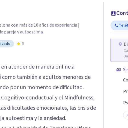
Cont
lona con más de 10 años de experiencia |
Telé
de pareja y autoestima.
ficado
5
Di
Ca
Ba
a en atender de manera online a
Se
sí como también a adultos menores de
Co
ando por un momento de dificultad.
Pr
a Cognitivo-conductual y el Mindfulness,
Ps
as dificultades emocionales, las crisis de
baja autoestima y la ansiedad.