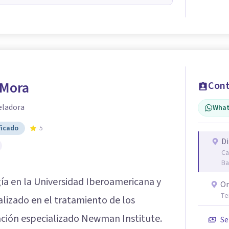
 Mora
Cont
eladora
What
ficado
5
Di
Ca
Ba
gía en la Universidad Iberoamericana y
On
Te
lizado en el tratamiento de los
ación especializado Newman Institute.
Se