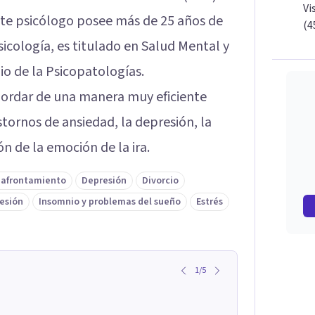
Vi
te psicólogo posee más de 25 años de
(4
sicología, es titulado en Salud Mental y
io de la Psicopatologías.
ordar de una manera muy eficiente
ornos de ansiedad, la depresión, la
n de la emoción de la ira.
 afrontamiento
Depresión
Divorcio
esión
Insomnio y problemas del sueño
Estrés
1
/
5