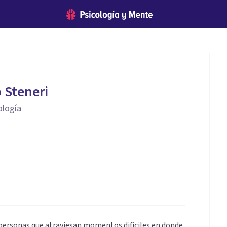
 Steneri
ología
personas que atraviesan momentos difíciles en donde