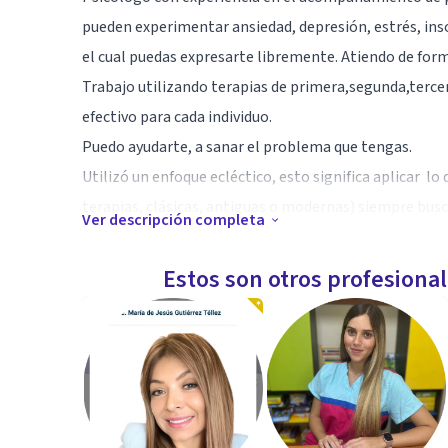
pueden experimentar ansiedad, depresión, estrés, ins
el cual puedas expresarte libremente. Atiendo de forma
Trabajo utilizando terapias de primera,segunda,terce
efectivo para cada individuo.
Puedo ayudarte, a sanar el problema que tengas.
Utilizó un enfoque ecléctico, esto significa aplicar lo
terapias, clásicas, antiguas o modernas) siempre bus
Ver descripción completa
Especialidad
Estos son otros profesiona
Psicólogo de orientación clínico
Aptitudes
Todos mis sentidos se centran en el paciente para es
entenderlo en sus afecciones.