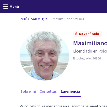
Menú
Perú
San Miguel
Maximiliano Steneri
No verificado
Maximiliano
Licenciado en Psic
Nº colegiado:
56866
Sobre mí
Consultas
Experiencia
Psicólogo con experiencia en el acompañamiento de 