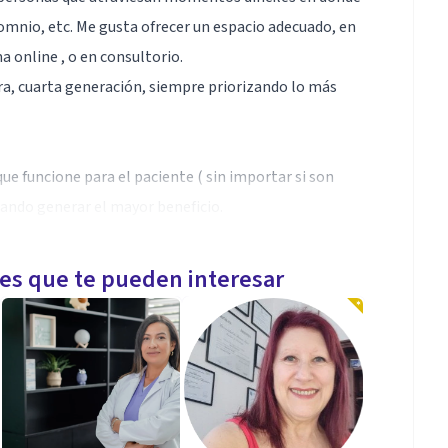
omnio, etc. Me gusta ofrecer un espacio adecuado, en
 online , o en consultorio.
ra, cuarta generación, siempre priorizando lo más
 que funcione para el paciente ( sin importar si son
cando generar el mayor beneficio.
les que te pueden interesar
cucharlo de forma activa y profunda, buscando siempre