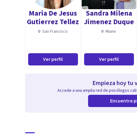
● Diplomado en Terapias de Tercera Generación Corpo
Maria De Jesus
Sandra Milena
● Taller Herramientas psicoterapéuticas para la Inter
Gutierrez Tellez
Jimenez Duque
Internacional de Profesionales
San Francisco
Miami
● El Proceso de Orientación Vocacional: Técnicas, Est
Recursos Auxiliares para aplicar en la práctica liderado
● Selección y entrevistas por Competencias
Ver perfil
Ver perfil
● Gestión del Recurso Humano basado competencias
● Certificación en la Metodología Assesment Center
● Selección de personal y competencias
Empieza hoy tu v
● Taller sobre levantamiento de Plan de Sucesión
Accede a una amplia red de psicólogos calif
● Taller Coaching de Desarrollo
Encuentra p
● Taller Liderazgo Transformacional
Aptitudes
Me caracterizo por ser una profesional muy orientada 