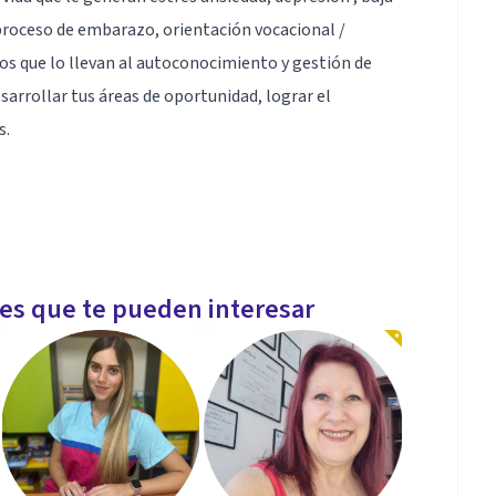
proceso de embarazo, orientación vocacional /
cos que lo llevan al autoconocimiento y gestión de
sarrollar tus áreas de oportunidad, lograr el
s.
uentren experimentando sentimientos de abatimiento,
les que te pueden interesar
ción de personal por lo que tengo los conocimientos y
profesional.
ional Lideres Latinoamérica CIL