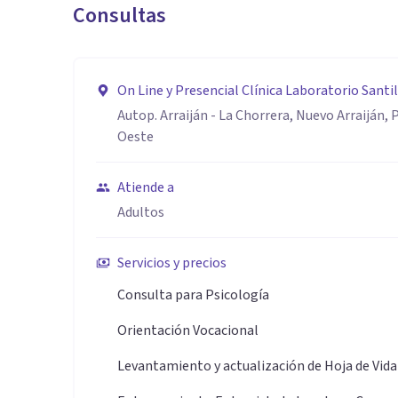
Consultas
creativa, resiliente, con alto nivel para adaptarme, y
Autop. Arraiján - La Chorrera, Nuevo Arraiján,
Oeste
Atiende a
Adultos
Servicios y precios
Consulta para Psicología
Orientación Vocacional
Levantamiento y actualización de Hoja de Vida