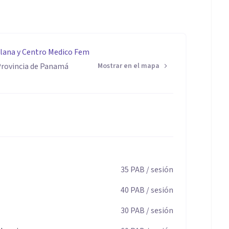
 pensamiento analítico.
On Line y Presencial Clínica Laboratorio Santillana y Centro Medico Fem
 Provincia de Panamá
Mostrar en el mapa
35
PAB
/ sesión
40
PAB
/ sesión
30
PAB
/ sesión