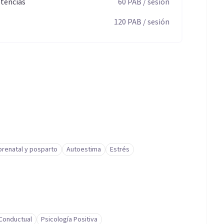
tencias
60
PAB
/ sesión
120
PAB
/ sesión
renatal y posparto
Autoestima
Estrés
-Conductual
Psicología Positiva