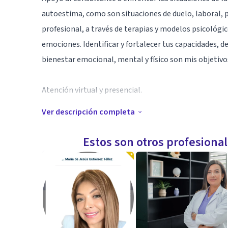
autoestima, como son situaciones de duelo, laboral, 
profesional, a través de terapias y modelos psicológi
emociones. Identificar y fortalecer tus capacidades, de
bienestar emocional, mental y físico son mis objetivo
Atención virtual y presencial.
Ver descripción completa
Especialidad
Me especializo en adultos y adolescente, que se enc
Estos son otros profesiona
preocupación, o cualquier otra dificultad emocional.
Por otro lado tengo experiencia en el sector de selec
herramientas para brinda orientación vocacional y/o 
● Diplomado Psicología Clínica Corporación Internac