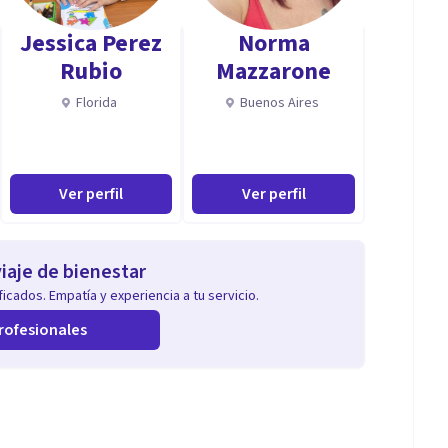
ración Internacional Lideres Latinoamérica CIL
Jessica Perez
Norma
vención en la Ansiedad y la Depresión Alianza
Rubio
Mazzarone
Florida
Buenos Aires
rategias y
 por Lic. Pamela Virgolini.
Ver perfil
Ver perfil
iaje de bienestar
icados. Empatía y experiencia a tu servicio.
rofesionales
al servicio, empática, comunicativa, colaborativa,