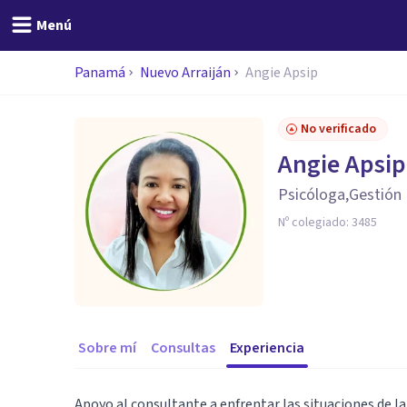
Menú
Panamá
Nuevo Arraiján
Angie Apsip
No verificado
Angie Apsip
Psicóloga,Gestión 
Nº colegiado:
3485
Sobre mí
Consultas
Experiencia
Apoyo al consultante a enfrentar las situaciones de la