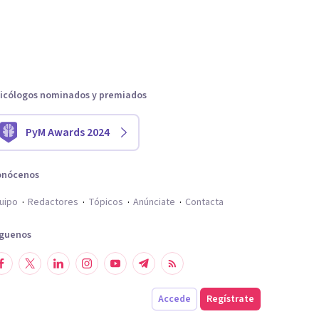
icólogos nominados y premiados
PyM Awards 2024
onócenos
uipo
Redactores
Tópicos
Anúnciate
Contacta
íguenos
Accede
Regístrate