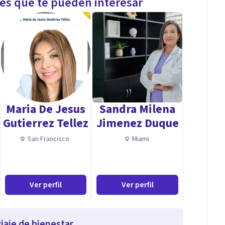
les que te pueden interesar
Maria De Jesus
Sandra Milena
Gutierrez Tellez
Jimenez Duque
San Francisco
Miami
Ver perfil
Ver perfil
iaje de bienestar