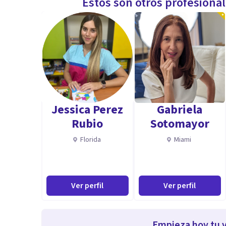
Estos son otros profesiona
Jessica Perez
Gabriela
Rubio
Sotomayor
Florida
Miami
Ver perfil
Ver perfil
Empieza hoy tu v