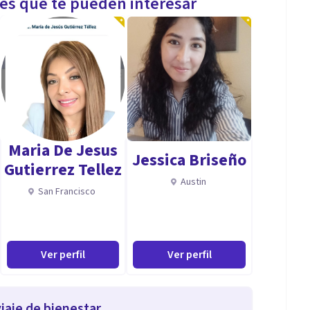
les que te pueden interesar
Maria De Jesus
Jessica Briseño
Gutierrez Tellez
Austin
San Francisco
Ver perfil
Ver perfil
iaje de bienestar