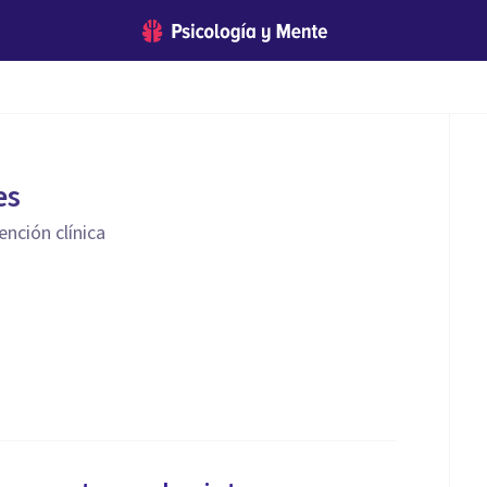
es
nción clínica