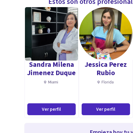
Estos son otros profesiona
Sandra Milena
Jessica Perez
Jimenez Duque
Rubio
Miami
Florida
Ver perfil
Ver perfil
Empieza hoy tu v