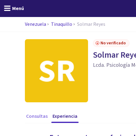
Menú
Venezuela
Tinaquillo
Solmar Reyes
No verificado
Solmar Rey
Lcda. Psicología Me
Consultas
Experiencia