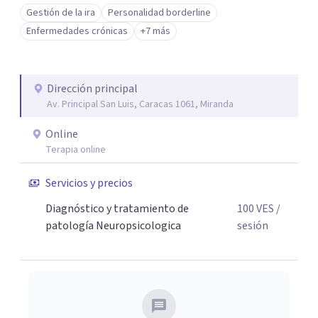
como Jefe de la Cátedra y Profesor de Neurociencias
Gestión de la ira
Personalidad borderline
Cognitivas en Universidad Católica Andrés Bello, Profesor
Enfermedades crónicas
+7 más
de Neurociencias en Universidad Metropolitana.
Dirección principal
Av. Principal San Luis, Caracas 1061, Miranda
Online
Terapia online
Servicios y precios
Diagnóstico y tratamiento de
100
VES
/
patología Neuropsicologica
sesión