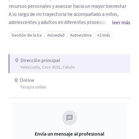
recursos personales y avanzar hacia un mayor bienestar.
A lo largo de mi trayectoria he acompañado a niños,
adolescentes y adultos en diferentes procesos
leer más
emocionales. Actualmente realizo consultas
Gestión de la ira
Ansiedad
Autoestima
+2 más
psicológicas en modalidad online, ofreciendo un servicio
accesible y personalizado para adaptarme a las
necesidades de cada paciente.
Dirección principal
Venezuela, Coro 4101, Falcón
Online
Terapia online
Envía un mensaje al profesional