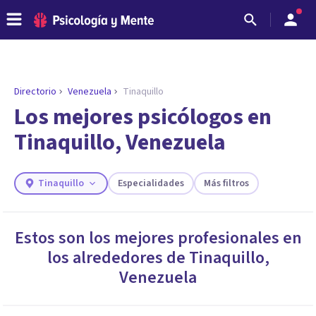
Directorio
Venezuela
Tinaquillo
ENCONTRAR MI TERAPEUTA
¿Necesitas ayuda para encontrar el
Los mejores psicólogos en
psicólogo adecuado?
Tinaquillo, Venezuela
Responde a unas breves preguntas y te ofreceremos
los profesionales que más se ajustan a tus
necesidades.
Tinaquillo
Especialidades
Más filtros
Responder cuestionario
Estos son los mejores profesionales en
los alrededores de
Tinaquillo
,
Venezuela