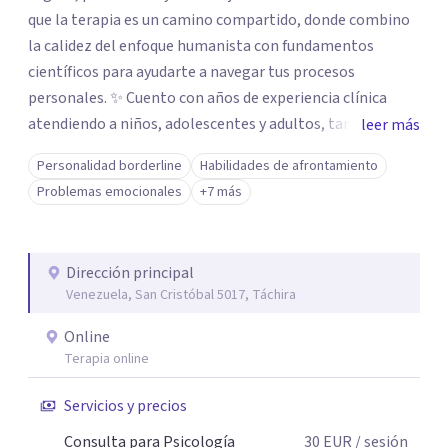
que la terapia es un camino compartido, donde combino
la calidez del enfoque humanista con fundamentos
científicos para ayudarte a navegar tus procesos
personales. ✨ Cuento con años de experiencia clínica
atendiendo a niños, adolescentes y adultos, tanto en mi
leer más
consultorio privado como en entornos especializados. Me
Personalidad borderline
Habilidades de afrontamiento
especializo en el abordaje de traumas, trastornos del
Problemas emocionales
+7 más
ánimo, duelos y los desafíos emocionales que surgen con
la migración o la neurodivergencia. Mi enfoque es
integral: desde la contención en crisis hasta el diseño de
Dirección principal
tratamientos personalizados, mi meta es brindarte
Venezuela, San Cristóbal 5017, Táchira
herramientas reales para tu bienestar. 🫂 Mi formación
como Licenciada en Psicología, sumada a mis estudios en
Online
psicopatología, psicología clínica, comunitaria y
Terapia online
psicoterapia Gestalt, me permite ofrecerte una atención
Servicios y precios
clínica sólida y actualizada. Estoy aquí para escucharte y
trabajar juntos en tu proceso de resignificación y
Consulta para Psicología
30
EUR
/ sesión