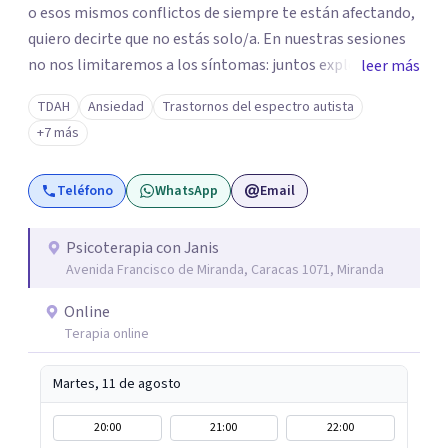
o esos mismos conflictos de siempre te están afectando,
quiero decirte que no estás solo/a. En nuestras sesiones
no nos limitaremos a los síntomas: juntos exploraremos
leer más
qué hay detrás de tu malestar, comprendiendo cómo tus
TDAH
Ansiedad
Trastornos del espectro autista
experiencias y vínculos han marcado tu historia. Quizás te
+7 más
cuesta poner límites, confiar en los demás o repites
vínculos que te hacen daño. O tal vez buscas
Teléfono
WhatsApp
Email
herramientas para comprender y acompañar mejor a tus
hijos. Aquí encontrarás un espacio humano, profesional y
seguro para iniciar tu proceso de sanación. Si sientes que
Psicoterapia con Janis
Avenida Francisco de Miranda, Caracas 1071, Miranda
es el momento de transformar tu historia, estaré para
dar ese primer paso contigo.
Online
Terapia online
Martes, 11 de agosto
20:00
21:00
22:00