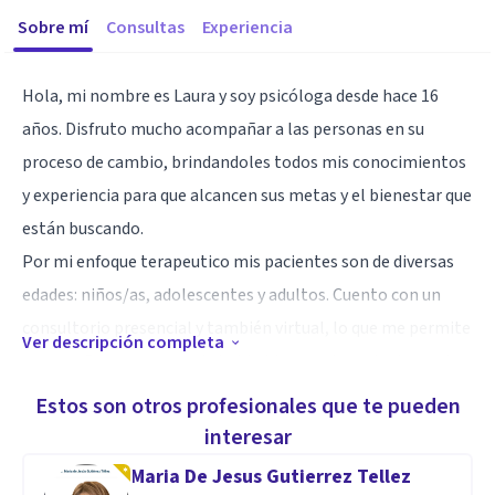
Sobre mí
Consultas
Experiencia
Hola, mi nombre es Laura y soy psicóloga desde hace 16
años. Disfruto mucho acompañar a las personas en su
proceso de cambio, brindandoles todos mis conocimientos
y experiencia para que alcancen sus metas y el bienestar que
están buscando.
Por mi enfoque terapeutico mis pacientes son de diversas
edades: niños/as, adolescentes y adultos. Cuento con un
consultorio presencial y también virtual, lo que me permite
Ver descripción completa
acompañar a personas de habla hispana de cualquier parte
del mundo. Podes elegir la modalidad que mejor se adapte a
Estos son otros profesionales que te pueden
tu conveniencia.
interesar
Maria De Jesus Gutierrez Tellez
Tal vez en la primera sesión puedes sentirte ansioso/a