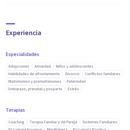
recursos para sentirse mejor.
Soy generosa y brindo toda mi experiencia y conocimiento
para que la persona que viene a consulta pueda resolver sus
Experiencia
problemas en el menor tiempo posible,sabiendo que de la
crisis saldrá fortalecido y pronto alcanzará el bienestar
emocional.
Especialidades
Entre sesión y sesión puedo brindarles material para que
Adopciones
Ansiedad
Niños y adolescentes
continuen reflexionando y afianzando los cambios que van
Habilidades de afrontamiento
Divorcio
Conflictos familiares
logrando.
Matrimonios y prematrimonios
Paternidad
Embarazo, prenatal y posparto
Estrés
Terapias
Coaching
Terapia Familiar y de Pareja
Sistemas Familiares
Psicología Forense
Mindfulness
Psicología Positiva